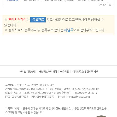
26.05.26
※
홈티지원하기
는
등록완료
치료사회원으로 로그인하셔야 작성하실 수
있습니다.
※ 정식치료사 등록여부 및 등록유보 문의는
채널톡
으로 문의부탁드립니다.
서비스 이용안내
개인정보처리방침
이용약관
이메일주소 무단수집거부
고객센터 : 경기도 군포시 광정로 80, 6층 603호
가치톡 사업자등록번호 : 461-85-00876
통신판매업신고번호 : 제2026-경기군포-0084호
대표자 : 박준근
계좌 : 우리은행 1005-903-467108 (가치톡)
TEL : 070-7425-3777
FAX : 031-423-7017
HP : 010-3647-3777
E-mail : ihomet@naver.com
가치톡의 사전 서면 동의 없이 본 사이트의 일체의 정보, 콘텐츠 및 UI등을 상업적 목적으로 전재,전송,
스크래핑 등 무단 사용할 수 없습니다