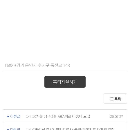
16889 경기 용인시 수지구 죽전로 143
홈티지원하기
목록
이전글
1세 10개월 남 주2회 ABA치료사 홈티 모집
26.05.27
다음글
1세 0개월 남 주1회 작업치료사, 물리/운동치료사 홈티 모집