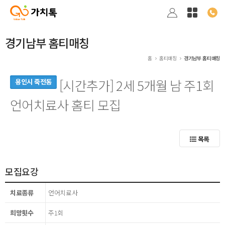
경기남부 홈티매칭
홈
홈티매칭
경기남부 홈티매칭
[시간추가] 2세 5개월 남 주1회
용인시 죽전동
언어치료사 홈티 모집
목록
모집요강
치료종류
언어치료사
희망횟수
주1회