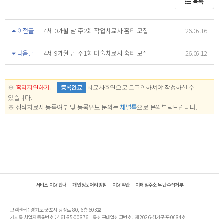
목록
이전글
4세 0개월 남 주2회 작업치료사 홈티 모집
26.05.16
다음글
4세 9개월 남 주1회 미술치료사 홈티 모집
26.05.12
※
홈티지원하기
는
등록완료
치료사회원으로 로그인하셔야 작성하실 수
있습니다.
※ 정식치료사 등록여부 및 등록유보 문의는
채널톡
으로 문의부탁드립니다.
서비스 이용안내
개인정보처리방침
이용약관
이메일주소 무단수집거부
고객센터 : 경기도 군포시 광정로 80, 6층 603호
가치톡 사업자등록번호 : 461-85-00876
통신판매업신고번호 : 제2026-경기군포-0084호