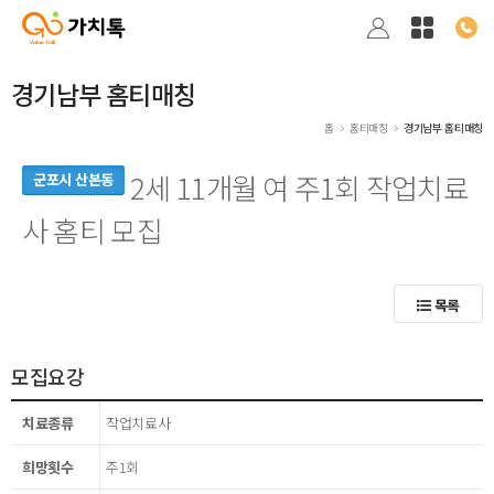
경기남부 홈티매칭
홈
홈티매칭
경기남부 홈티매칭
2세 11개월 여 주1회 작업치료
군포시 산본동
사 홈티 모집
목록
모집요강
치료종류
작업치료사
희망횟수
주1회