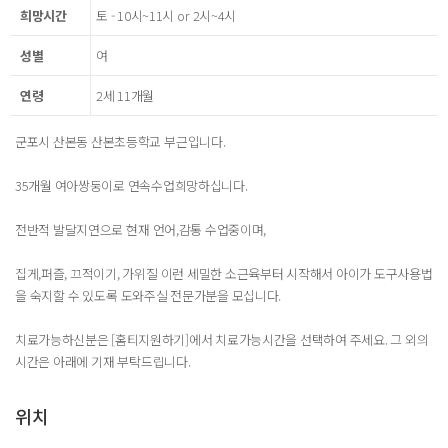
희망시간
토 - 10시~11시 or 2시~4시
성별
여
연령
2세 11개월
군포시 산본동 산본초등학교 부근입니다.
35개월 여아쌍둥이로 연속수업희망하십니다.
전반적 발달지연으로 현재 언어,감통 수업중이며,
집게,퍼즐, 끄적이기, 가위질 이런 세밀한 소근육부터 시작해서 아이가 도구사용법
을 숙지할 수 있도록 도와주실 전문가분을 모십니다.
치료가능하신분은 [홈티지원하기]에서 치료가능시간을 선택하여 주세요. 그 외의
시간은 아래에 기재 부탁드립니다.
위치