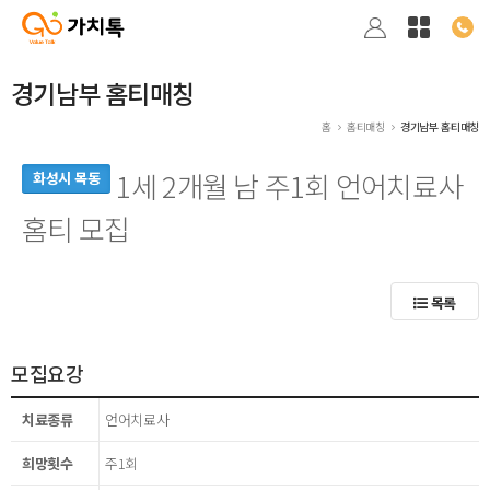
경기남부 홈티매칭
홈
홈티매칭
경기남부 홈티매칭
1세 2개월 남 주1회 언어치료사
화성시 목동
홈티 모집
목록
모집요강
치료종류
언어치료사
희망횟수
주1회