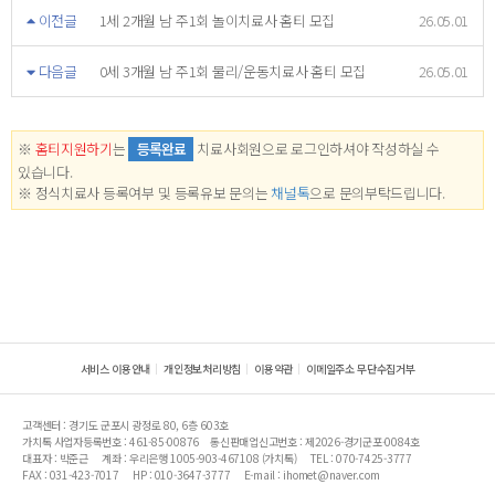
이전글
1세 2개월 남 주1회 놀이치료사 홈티 모집
26.05.01
다음글
0세 3개월 남 주1회 물리/운동치료사 홈티 모집
26.05.01
※
홈티지원하기
는
등록완료
치료사회원으로 로그인하셔야 작성하실 수
있습니다.
※ 정식치료사 등록여부 및 등록유보 문의는
채널톡
으로 문의부탁드립니다.
서비스 이용안내
개인정보처리방침
이용약관
이메일주소 무단수집거부
고객센터 : 경기도 군포시 광정로 80, 6층 603호
가치톡 사업자등록번호 : 461-85-00876
통신판매업신고번호 : 제2026-경기군포-0084호
대표자 : 박준근
계좌 : 우리은행 1005-903-467108 (가치톡)
TEL : 070-7425-3777
FAX : 031-423-7017
HP : 010-3647-3777
E-mail : ihomet@naver.com