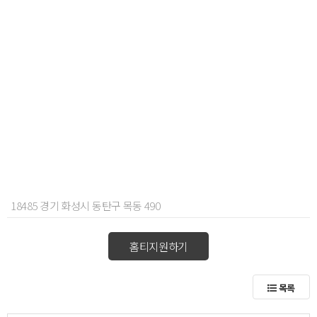
18485 경기 화성시 동탄구 목동 490
홈티지원하기
목록