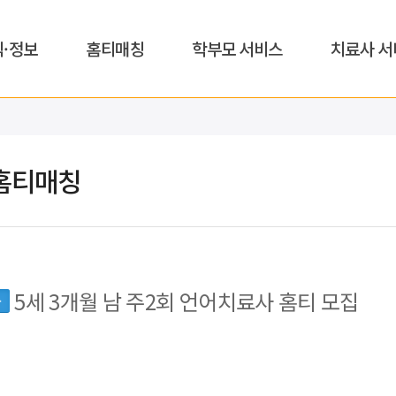
식·정보
홈티매칭
학부모 서비스
치료사 서
홈티매칭
5세 3개월 남 주2회 언어치료사 홈티 모집
동