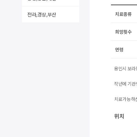
전라,경상,부산
치료종류
희망횟수
연령
용인시 보라
작년에 기관
치료가능하신
위치