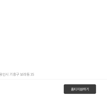
기 용인시 기흥구 보라동 35
홈티지원하기