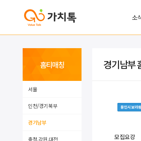
소
경기남부 
홈티매칭
서울
인천/경기북부
용인시 보라
경기남부
모집요강
충청,강원,대전