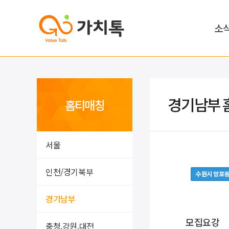
소
경기남부 
홈티매칭
서울
인천/경기북부
수원시 망포
경기남부
모집요강
충청,강원,대전