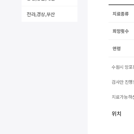
전라,경상,부산
치료종류
희망횟수
연령
수원시 망포
검사만 진행한
치료가능하신
위치