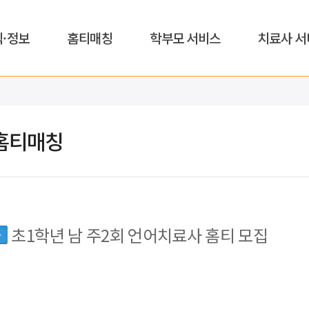
식·정보
홈티매칭
학부모 서비스
치료사 서
홈티매칭
초1학년 남 주2회 언어치료사 홈티 모집
동