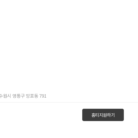
기 수원시 영통구 망포동 791
홈티지원하기