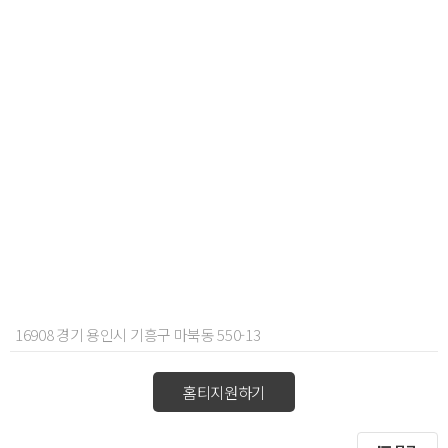
16908 경기 용인시 기흥구 마북동 550-13
홈티지원하기