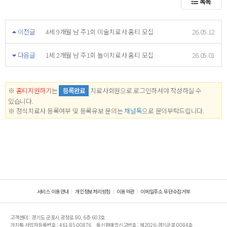
목록
이전글
4세 9개월 남 주1회 미술치료사 홈티 모집
26.05.12
다음글
1세 2개월 남 주1회 놀이치료사 홈티 모집
26.05.01
※
홈티지원하기
는
등록완료
치료사회원으로 로그인하셔야 작성하실 수
있습니다.
※ 정식치료사 등록여부 및 등록유보 문의는
채널톡
으로 문의부탁드립니다.
서비스 이용안내
개인정보처리방침
이용약관
이메일주소 무단수집거부
고객센터 : 경기도 군포시 광정로 80, 6층 603호
가치톡 사업자등록번호 : 461-85-00876
통신판매업신고번호 : 제2026-경기군포-0084호