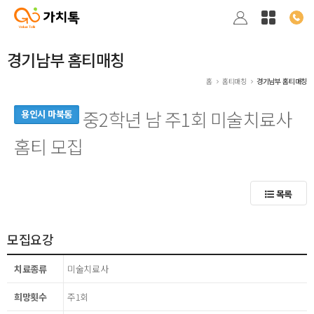
경기남부 홈티매칭
홈
홈티매칭
경기남부 홈티매칭
중2학년 남 주1회 미술치료사
용인시 마북동
홈티 모집
목록
모집요강
치료종류
미술치료사
희망횟수
주1회