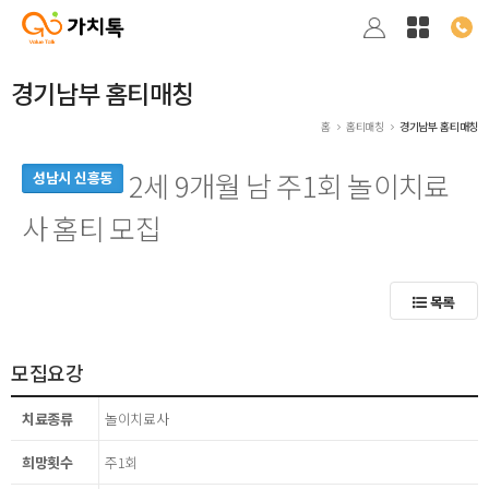
경기남부 홈티매칭
홈
홈티매칭
경기남부 홈티매칭
2세 9개월 남 주1회 놀이치료
성남시 신흥동
사 홈티 모집
목록
모집요강
치료종류
놀이치료사
희망횟수
주1회