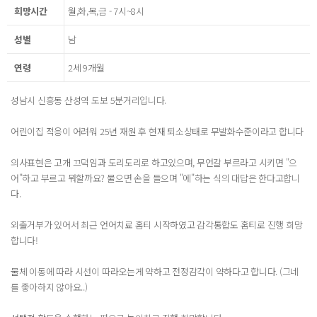
희망시간
월,화,목,금 - 7시~8시
성별
남
연령
2세 9개월
성남시 신흥동 산성역 도보 5분거리입니다.
어린이집 적응이 어려워 25년 재원 후 현재 퇴소상태로 무발화수준이라고 합니다
의사표현은 고개 끄덕임과 도리도리로 하고있으며, 무언갈 부르라고 시키면 "으
어"하고 부르고 뭐할까요? 물으면 손을 들으며 "에"하는 식의 대답은 한다고합니
다.
외출거부가 있어서 최근 언어치료 홈티 시작하였고 감각통합도 홈티로 진행 희망
합니다!
물체 이동에 따라 시선이 따라오는게 약하고 전정감각이 약하다고 합니다. (그네
를 좋아하지 않아요..)