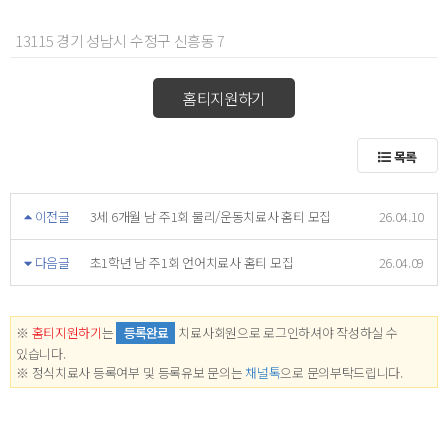
13115 경기 성남시 수정구 신흥동 7
홈티지원하기
목록
이전글
3세 6개월 남 주1회 물리/운동치료사 홈티 모집
26.04.10
다음글
초1학년 남 주1회 언어치료사 홈티 모집
26.04.09
※
홈티지원하기
는
등록완료
치료사회원으로 로그인하셔야 작성하실 수
있습니다.
※ 정식치료사 등록여부 및 등록유보 문의는
채널톡
으로 문의부탁드립니다.