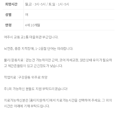
희망시간
월,금 - 3시~5시 / 토,일 - 1시~5시
성별
여
연령
4세 10개월
여주시 교동 교1통 마을회관 부근입니다.
뇌전증, 중증 지적장애, 1~2음절 단어는 따라합니다.
물리/운동치료 : 걷는건 가능하지만 근력, 코어 자세교정, 앉은상태 유지가 필요하
고 체간흔들림이 있고 근긴장도가 낮습니다.
작업치료 : 구강운동 위주로 희망
주1회 가능하신 분들도 지원 부탁드리겠습니다!
치료가능하신분은 [홈티지원하기]에서 치료가능시간을 선택하여 주세요. 그 외의
시간은 아래에 기재 부탁드립니다.