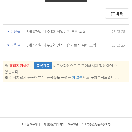
목록
이전글
5세 6개월 여 주1회 작업인지 홈티 모집
26.03.26
다음글
5세 4개월 여 주2회 인지학습치료사 홈티 모집
26.03.25
※
홈티지원하기
는
등록완료
치료사회원으로 로그인하셔야 작성하실 수
있습니다.
※ 정식치료사 등록여부 및 등록유보 문의는
채널톡
으로 문의부탁드립니다.
서비스 이용안내
개인정보처리방침
이용약관
이메일주소 무단수집거부