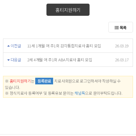
홈티지원하기
목록
이전글
11세 1개월 여 주1회 감각통합치료사 홈티 모집
26.03.19
다음글
2세 4개월 여 주1회 ABA치료사 홈티 모집
26.03.17
※
홈티지원하기
는
등록완료
치료사회원으로 로그인하셔야 작성하실 수
있습니다.
※ 정식치료사 등록여부 및 등록유보 문의는
채널톡
으로 문의부탁드립니다.