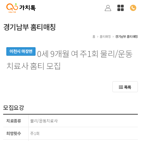
경기남부 홈티매칭
홈
홈티매칭
경기남부 홈티매칭
0세 9개월 여 주1회 물리/운동
이천시 마장면
치료사 홈티 모집
목록
모집요강
치료종류
물리/운동치료사
희망횟수
주1회