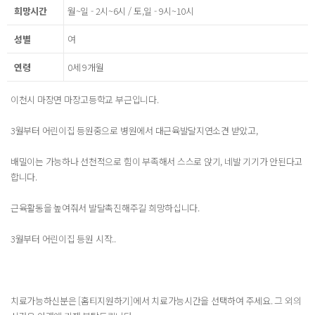
희망시간
월~일 - 2시~6시 / 토,일 - 9시~10시
성별
여
연령
0세 9개월
이천시 마장면 마장고등학교 부근입니다.
3월부터 어린이집 등원중으로 병원에서 대근육발달지연소견 받았고,
배밀이는 가능하나 선천적으로 힘이 부족해서 스스로 앉기, 네발 기기가 안된다고
합니다.
근육활동을 높여줘서 발달촉진해주길 희망하십니다.
3월부터 어린이집 등원 시작..
치료가능하신분은 [홈티지원하기]에서 치료가능시간을 선택하여 주세요. 그 외의