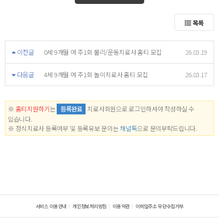
목록
이전글
0세 9개월 여 주1회 물리/운동치료사 홈티 모집
26.03.19
다음글
4세 9개월 여 주1회 놀이치료사 홈티 모집
26.03.17
※
홈티지원하기
는
등록완료
치료사회원으로 로그인하셔야 작성하실 수
있습니다.
※ 정식치료사 등록여부 및 등록유보 문의는
채널톡
으로 문의부탁드립니다.
서비스 이용안내
개인정보처리방침
이용약관
이메일주소 무단수집거부