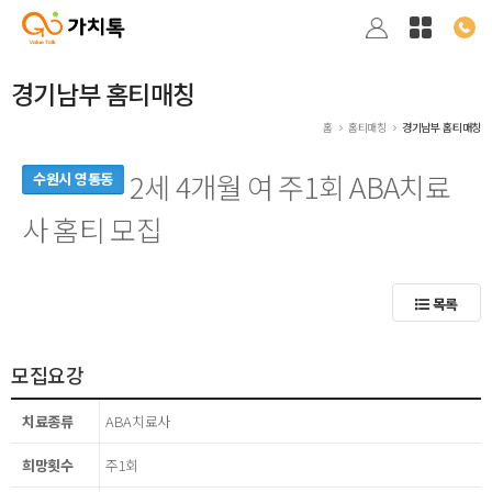
경기남부 홈티매칭
홈
홈티매칭
경기남부 홈티매칭
2세 4개월 여 주1회 ABA치료
수원시 영통동
사 홈티 모집
목록
모집요강
치료종류
ABA치료사
희망횟수
주1회