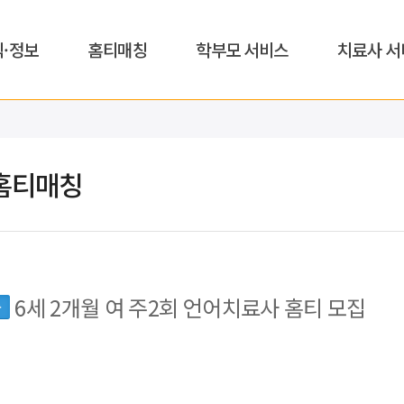
식·정보
홈티매칭
학부모 서비스
치료사 서
홈티매칭
6세 2개월 여 주2회 언어치료사 홈티 모집
동