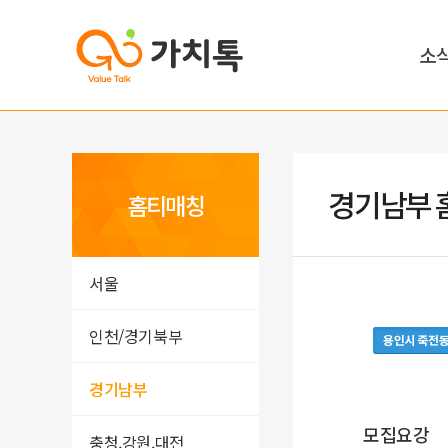
소
경기남부 
홈티매칭
서울
인천/경기북부
용인시 죽전
경기남부
모집요강
충청,강원,대전