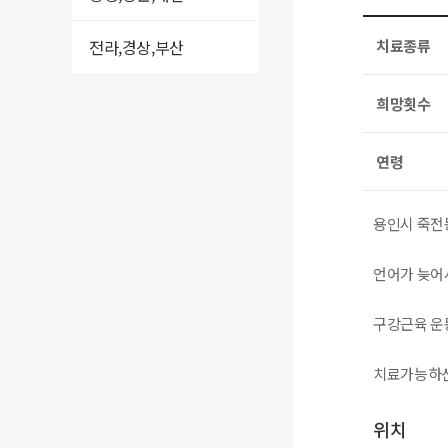
전라,경상,부산
치료종류
희망횟수
연령
용인시 죽전
언어가 늦어
구강근육 운
치료가능하신
위치