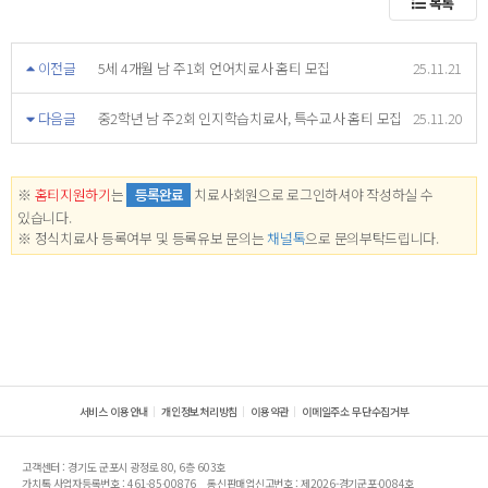
목록
이전글
5세 4개월 남 주1회 언어치료사 홈티 모집
25.11.21
다음글
중2학년 남 주2회 인지학습치료사, 특수교사 홈티 모집
25.11.20
※
홈티지원하기
는
등록완료
치료사회원으로 로그인하셔야 작성하실 수
있습니다.
※ 정식치료사 등록여부 및 등록유보 문의는
채널톡
으로 문의부탁드립니다.
서비스 이용안내
개인정보처리방침
이용약관
이메일주소 무단수집거부
고객센터 : 경기도 군포시 광정로 80, 6층 603호
가치톡 사업자등록번호 : 461-85-00876
통신판매업신고번호 : 제2026-경기군포-0084호