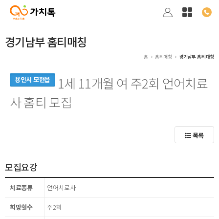
경기남부 홈티매칭
홈
홈티매칭
경기남부 홈티매칭
1세 11개월 여 주2회 언어치료
용인시 모현읍
사 홈티 모집
목록
모집요강
치료종류
언어치료사
희망횟수
주2회