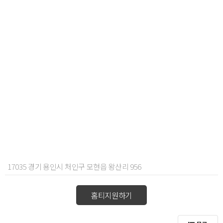
17035 경기 용인시 처인구 모현읍 왕산리 956
홈티지원하기