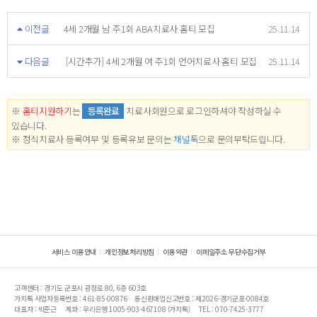
이전글
4세 2개월 남 주1회 ABA치료사 홈티 모집
25.11.14
다음글
[시간추가] 4세 2개월 여 주1회 언어치료사 홈티 모집
25.11.14
※
홈티지원하기
는
등록완료
치료사회원으로 로그인하셔야 작성하실 수
있습니다.
※ 정식치료사 등록여부 및 등록유보 문의는
채널톡
으로 문의부탁드립니다.
서비스 이용안내
개인정보처리방침
이용약관
이메일주소 무단수집거부
고객센터 : 경기도 군포시 광정로 80, 6층 603호
가치톡 사업자등록번호 : 461-85-00876
통신판매업신고번호 : 제2026-경기군포-0084호
대표자 : 박준근
계좌 : 우리은행 1005-903-467108 (가치톡)
TEL : 070-7425-3777