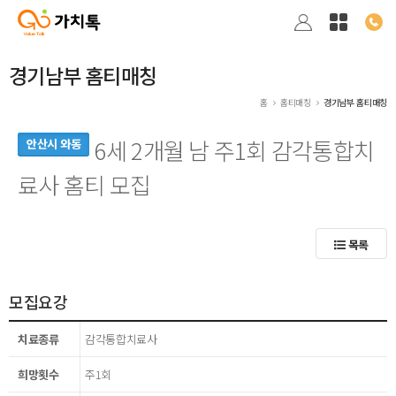
경기남부 홈티매칭
홈
홈티매칭
경기남부 홈티매칭
6세 2개월 남 주1회 감각통합치
안산시 와동
료사 홈티 모집
목록
모집요강
치료종류
감각통합치료사
희망횟수
주1회