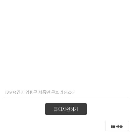
12503 경기 양평군 서종면 문호리 860-2
홈티지원하기
목록