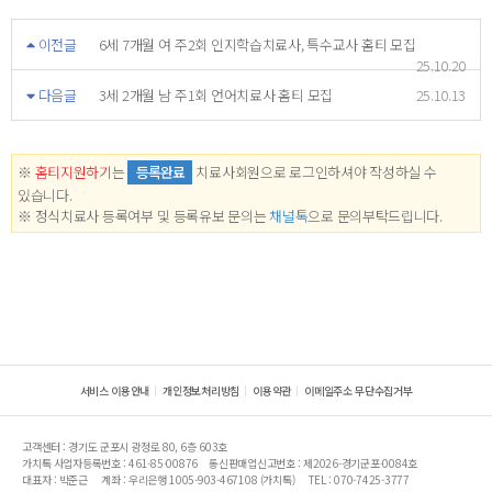
이전글
6세 7개월 여 주2회 인지학습치료사, 특수교사 홈티 모집
25.10.20
다음글
3세 2개월 남 주1회 언어치료사 홈티 모집
25.10.13
※
홈티지원하기
는
등록완료
치료사회원으로 로그인하셔야 작성하실 수
있습니다.
※ 정식치료사 등록여부 및 등록유보 문의는
채널톡
으로 문의부탁드립니다.
서비스 이용안내
개인정보처리방침
이용약관
이메일주소 무단수집거부
고객센터 : 경기도 군포시 광정로 80, 6층 603호
가치톡 사업자등록번호 : 461-85-00876
통신판매업신고번호 : 제2026-경기군포-0084호
대표자 : 박준근
계좌 : 우리은행 1005-903-467108 (가치톡)
TEL : 070-7425-3777