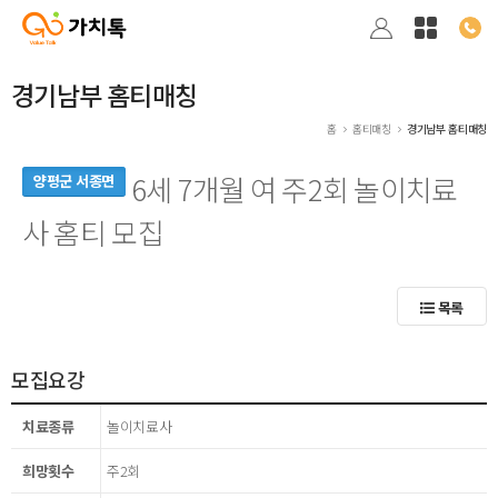
경기남부 홈티매칭
홈
홈티매칭
경기남부 홈티매칭
6세 7개월 여 주2회 놀이치료
양평군 서종면
사 홈티 모집
목록
모집요강
치료종류
놀이치료사
희망횟수
주2회