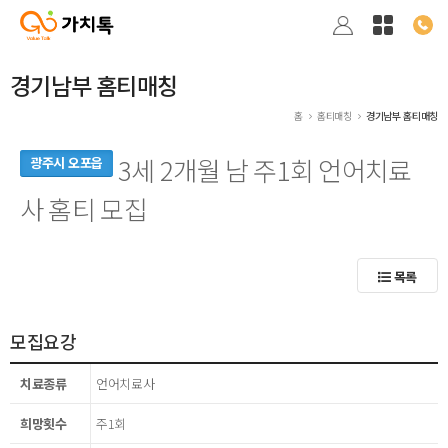
경기남부 홈티매칭
홈
홈티매칭
경기남부 홈티매칭
3세 2개월 남 주1회 언어치료
광주시 오포읍
사 홈티 모집
목록
모집요강
치료종류
언어치료사
희망횟수
주1회