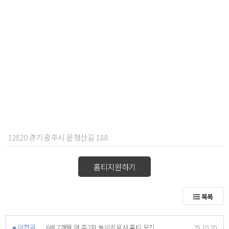
12820 경기 광주시 문형산길 188
홈티지원하기
목록
이전글
6세 7개월 여 주2회 놀이치료사 홈티 모집
25.10.20