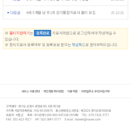
다음글
6세 5개월 남 주1회 감각통합치료사 홈티 모집
25.10.01
※
홈티지원하기
는
등록완료
치료사회원으로 로그인하셔야 작성하실 수
있습니다.
※ 정식치료사 등록여부 및 등록유보 문의는
채널톡
으로 문의부탁드립니다.
서비스 이용안내
개인정보처리방침
이용약관
이메일주소 무단수집거부
고객센터 : 경기도 군포시 광정로 80, 6층 603호
가치톡 사업자등록번호 : 461-85-00876
통신판매업신고번호 : 제2026-경기군포-0084호
대표자 : 박준근
계좌 : 우리은행 1005-903-467108 (가치톡)
TEL : 070-7425-3777
FAX : 031-423-7017
HP : 010-3647-3777
E-mail : ihomet@naver.com