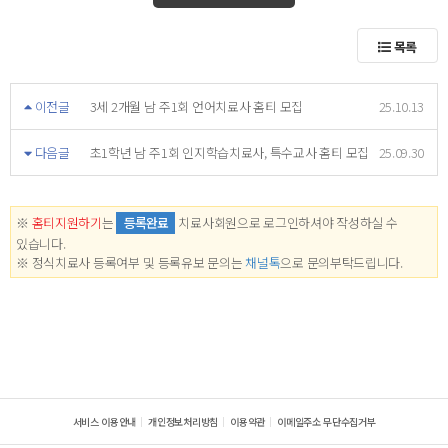
목록
이전글
3세 2개월 남 주1회 언어치료사 홈티 모집
25.10.13
다음글
초1학년 남 주1회 인지학습치료사, 특수교사 홈티 모집
25.09.30
※
홈티지원하기
는
등록완료
치료사회원으로 로그인하셔야 작성하실 수
있습니다.
※ 정식치료사 등록여부 및 등록유보 문의는
채널톡
으로 문의부탁드립니다.
서비스 이용안내
개인정보처리방침
이용약관
이메일주소 무단수집거부