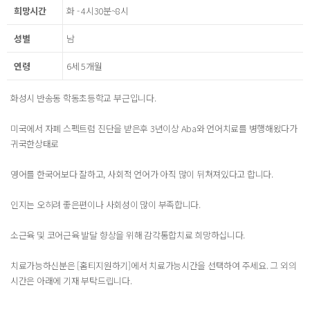
희망시간
화 - 4시30분~8시
성별
남
연령
6세 5개월
화성시 반송동 학동초등학교 부근입니다.
미국에서 자폐 스펙트럼 진단을 받은후 3년이상 Aba와 언어치료를 병행해왔다가
귀국한상태로
영어를 한국어보다 잘하고, 사회적 언어가 아직 많이 뒤쳐져있다고 합니다.
인지는 오히려 좋은편이나 사회성이 많이 부족합니다.
소근육 및 코어근육 발달 향상을 위해 감각통합치료 희망하십니다.
치료가능하신분은 [홈티지원하기]에서 치료가능시간을 선택하여 주세요. 그 외의
시간은 아래에 기재 부탁드립니다.