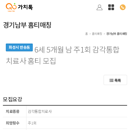
경기남부 홈티매칭
홈
홈티매칭
경기남부 홈티매칭
6세 5개월 남 주1회 감각통합
화성시 반송동
치료사 홈티 모집
목록
모집요강
치료종류
감각통합치료사
희망횟수
주1회