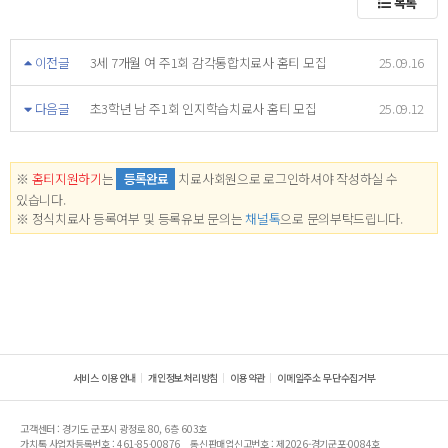
목록
이전글
3세 7개월 여 주1회 감각통합치료사 홈티 모집
25.09.16
다음글
초3학년 남 주1회 인지학습치료사 홈티 모집
25.09.12
※
홈티지원하기
는
등록완료
치료사회원으로 로그인하셔야 작성하실 수
있습니다.
※ 정식치료사 등록여부 및 등록유보 문의는
채널톡
으로 문의부탁드립니다.
서비스 이용안내
개인정보처리방침
이용약관
이메일주소 무단수집거부
고객센터 : 경기도 군포시 광정로 80, 6층 603호
가치톡 사업자등록번호 : 461-85-00876
통신판매업신고번호 : 제2026-경기군포-0084호