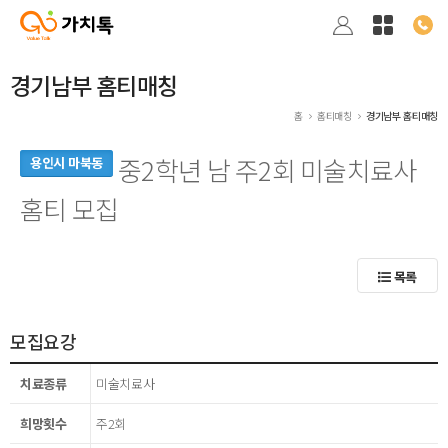
경기남부 홈티매칭
홈
홈티매칭
경기남부 홈티매칭
중2학년 남 주2회 미술치료사
용인시 마북동
홈티 모집
목록
모집요강
치료종류
미술치료사
희망횟수
주2회