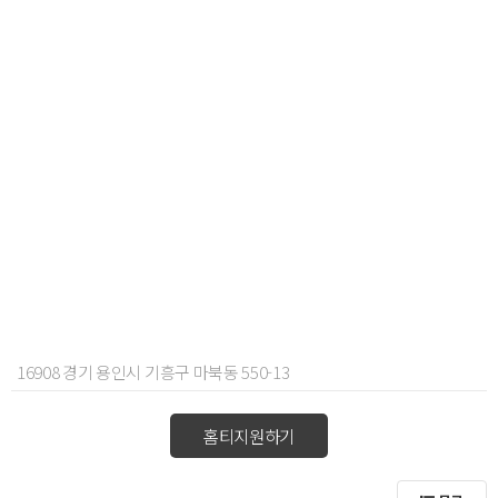
16908 경기 용인시 기흥구 마북동 550-13
홈티지원하기