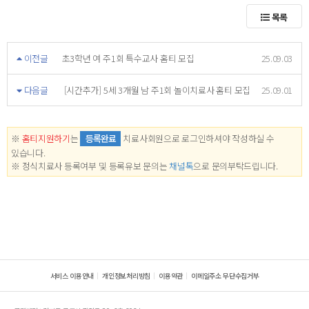
목록
이전글
초3학년 여 주1회 특수교사 홈티 모집
25.09.03
다음글
[시간추가] 5세 3개월 남 주1회 놀이치료사 홈티 모집
25.09.01
※
홈티지원하기
는
등록완료
치료사회원으로 로그인하셔야 작성하실 수
있습니다.
※ 정식치료사 등록여부 및 등록유보 문의는
채널톡
으로 문의부탁드립니다.
서비스 이용안내
개인정보처리방침
이용약관
이메일주소 무단수집거부