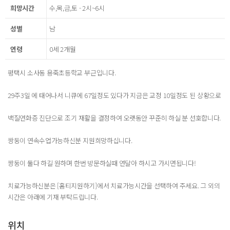
희망시간
수,목,금,토 - 2시~6시
성별
남
연령
0세 2개월
평택시 소사동 용죽초등학교 부근입니다.
29주3일 에 태어나서 니큐에 67일정도 있다가 지금은 교정 10일정도 된 상황으로
백질연화증 진단으로 조기 재활을 결정하여 오랫동안 꾸준히 하실 분 선호합니다.
쌍둥이 연속수업가능하신분 지원희망하십니다.
쌍둥이 둘다 하길 원하며 한번 방문하실때 연달아 하시고 가시면됩니다!
치료가능하신분은 [홈티지원하기]에서 치료가능시간을 선택하여 주세요. 그 외의
시간은 아래에 기재 부탁드립니다.
위치