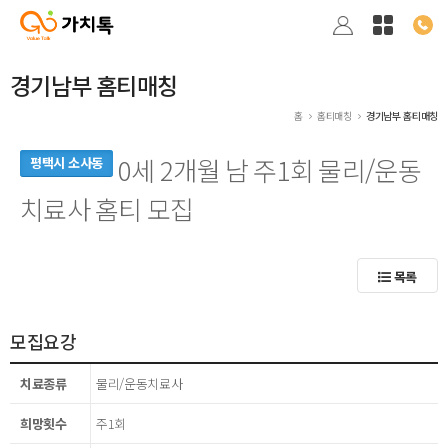
경기남부 홈티매칭
홈
홈티매칭
경기남부 홈티매칭
0세 2개월 남 주1회 물리/운동
평택시 소사동
치료사 홈티 모집
목록
모집요강
치료종류
물리/운동치료사
희망횟수
주1회