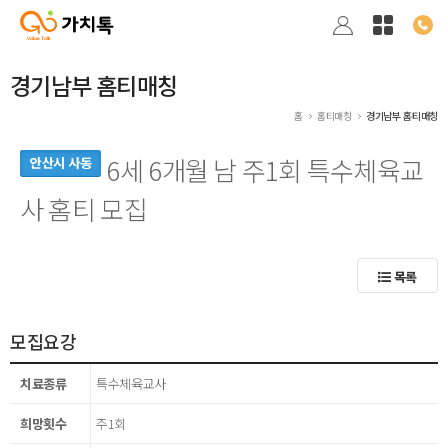
경기남부 홈티매칭
홈
홈티매칭
경기남부 홈티매칭
6세 6개월 남 주1회 특수체육교
안산시 사동
사 홈티 모집
목록
모집요강
치료종류
특수체육교사
희망횟수
주1회