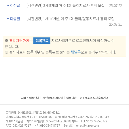
이전글
[시간변경] 3세 5개월 여 주1회 놀이치료사 홈티 모집
25.07.22
다음글
[시간변경] 1세 10개월 여 주1회 물리/운동치료사 홈티 모집
25.07.21
※
홈티지원하기
는
등록완료
치료사회원으로 로그인하셔야 작성하실 수
있습니다.
※ 정식치료사 등록여부 및 등록유보 문의는
채널톡
으로 문의부탁드립니다.
서비스 이용안내
개인정보처리방침
이용약관
이메일주소 무단수집거부
고객센터 : 경기도 군포시 광정로 80, 6층 603호
가치톡 사업자등록번호 : 461-85-00876
통신판매업신고번호 : 제2026-경기군포-0084호
대표자 : 박준근
계좌 : 우리은행 1005-903-467108 (가치톡)
TEL : 070-7425-3777
FAX : 031-423-7017
HP : 010-3647-3777
E-mail : ihomet@naver.com