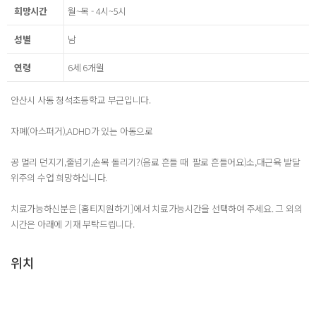
희망시간
월~목 - 4시~5시
성별
남
연령
6세 6개월
안산시 사동 청석초등학교 부근입니다.
자폐(아스퍼거),ADHD가 있는 아동으로
공 멀리 던지기,줄넘기,손목 돌리기?(음료 흔들 때 팔로 흔들어요)소,대근육 발달
위주의 수업 희망하십니다.
치료가능하신분은 [홈티지원하기]에서 치료가능시간을 선택하여 주세요. 그 외의
시간은 아래에 기재 부탁드립니다.
위치