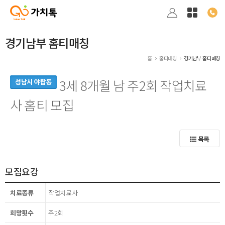
경기남부 홈티매칭
홈
홈티매칭
경기남부 홈티매칭
3세 8개월 남 주2회 작업치료
성남시 야탑동
사 홈티 모집
목록
모집요강
치료종류
작업치료사
희망횟수
주2회