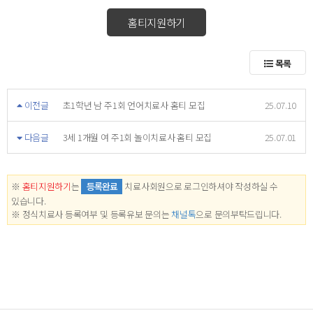
홈티지원하기
목록
이전글
초1학년 남 주1회 언어치료사 홈티 모집
25.07.10
다음글
3세 1개월 여 주1회 놀이치료사 홈티 모집
25.07.01
※
홈티지원하기
는
등록완료
치료사회원으로 로그인하셔야 작성하실 수
있습니다.
※ 정식치료사 등록여부 및 등록유보 문의는
채널톡
으로 문의부탁드립니다.