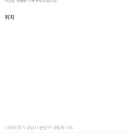
시간은 아래에 기재 부탁드립니다.
위치
13499 경기 성남시 분당구 야탑동 336