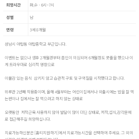
희망시간
화,수 - 6시~7시
성별
남
연령
3세 8개월
성남시 야탑동 야탑중학교 부근입니다.
이벤트는 없으나 생후 2개월경부터 흡인이 의심되어 6개월정도 콧줄을 했으나 이
게 트라우마로 심리적 영향으로
이물감 있는 음식 삼키지 않고 습관적 구토 및 구역질을 시작했다고 합니다.
위루관 2년째 착용중이며, 올해 4월부터는 어린이집에서나 외출시에는 밥을 잘 먹
는편이나 집에서는 잘 먹으려고 하지 않는 상태로
오랫동안 저작근육 사용하지 않아 발달이 많이 더딘 상태로, 저작,섭식,감각문제
로 접근해주길 희망하십니다.
치료가능하신분은 [홈티지원하기]에서 치료가능시간을 선택하여 주세요. 그 외의