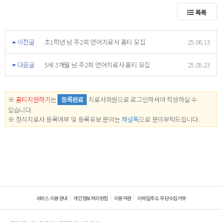
목록
이전글
초1학년 남 주2회 언어치료사 홈티 모집
25.06.13
다음글
5세 3개월 남 주2회 언어치료사 홈티 모집
25.05.23
※
홈티지원하기
는
등록완료
치료사회원으로 로그인하셔야 작성하실 수
있습니다.
※ 정식치료사 등록여부 및 등록유보 문의는
채널톡
으로 문의부탁드립니다.
서비스 이용안내
개인정보처리방침
이용약관
이메일주소 무단수집거부