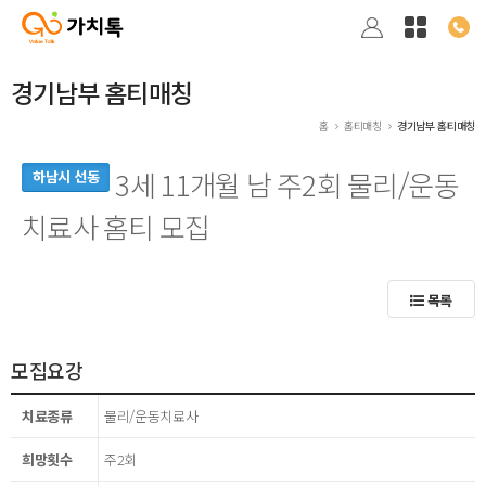
경기남부 홈티매칭
홈
홈티매칭
경기남부 홈티매칭
3세 11개월 남 주2회 물리/운동
하남시 선동
치료사 홈티 모집
목록
모집요강
치료종류
물리/운동치료사
희망횟수
주2회