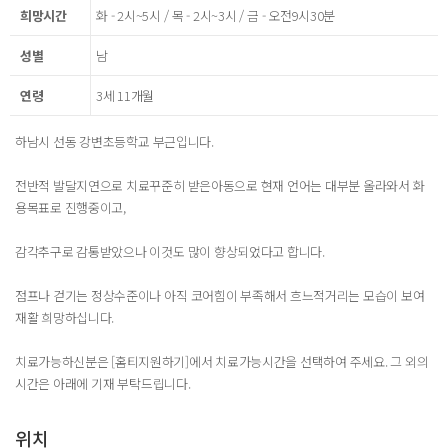
희망시간
화 - 2시~5시 / 목 - 2시~3시 / 금 - 오전9시30분
성별
남
연령
3세 11개월
하남시 선동 강변초등학교 부근입니다.
전반적 발달지연으로 치료꾸준히 받은아동으로 현재 언어는 대부분 올라와서 화
용목표로 진행중이고,
감각추구로 감통받았으나 이것도 많이 향상되었다고 합니다.
점프나 걷기는 정상수준이나 아직 코어힘이 부족해서 흐느적거리는 모습이 보여
재활 희망하십니다.
치료가능하신분은 [홈티지원하기]에서 치료가능시간을 선택하여 주세요. 그 외의
시간은 아래에 기재 부탁드립니다.
위치