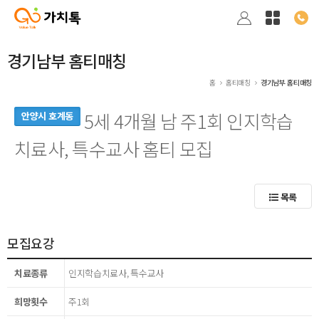
경기남부 홈티매칭
홈
홈티매칭
경기남부 홈티매칭
5세 4개월 남 주1회 인지학습
안양시 호계동
치료사, 특수교사 홈티 모집
목록
모집요강
치료종류
인지학습치료사, 특수교사
희망횟수
주1회