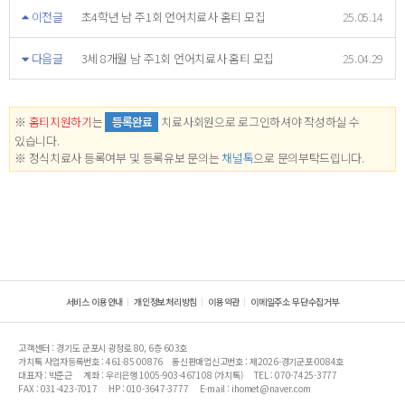
이전글
초4학년 남 주1회 언어치료사 홈티 모집
25.05.14
다음글
3세 8개월 남 주1회 언어치료사 홈티 모집
25.04.29
※
홈티지원하기
는
등록완료
치료사회원으로 로그인하셔야 작성하실 수
있습니다.
※ 정식치료사 등록여부 및 등록유보 문의는
채널톡
으로 문의부탁드립니다.
서비스 이용안내
개인정보처리방침
이용약관
이메일주소 무단수집거부
고객센터 : 경기도 군포시 광정로 80, 6층 603호
가치톡 사업자등록번호 : 461-85-00876
통신판매업신고번호 : 제2026-경기군포-0084호
대표자 : 박준근
계좌 : 우리은행 1005-903-467108 (가치톡)
TEL : 070-7425-3777
FAX : 031-423-7017
HP : 010-3647-3777
E-mail : ihomet@naver.com