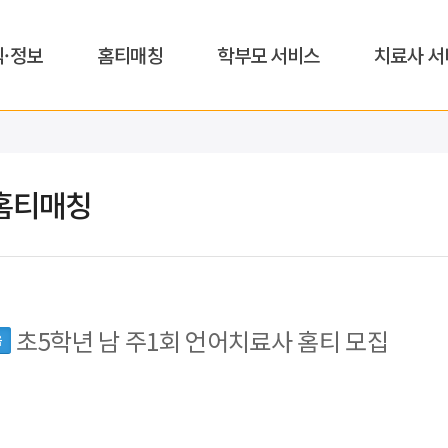
식·정보
홈티매칭
학부모 서비스
치료사 서
홈티매칭
초5학년 남 주1회 언어치료사 홈티 모집
읍