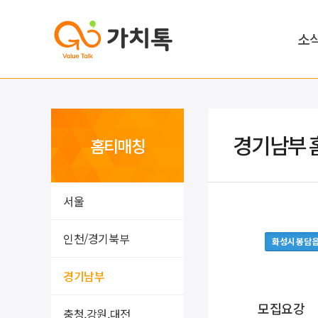
소
경기남부 
홈티매칭
서울
인천/경기북부
화성시 봉담
경기남부
모집요강
충청,강원,대전