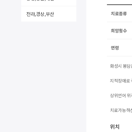
전라,경상,부산
치료종류
희망횟수
연령
화성시 봉담
지적장애로 
상위언어 위
치료가능하신
위치