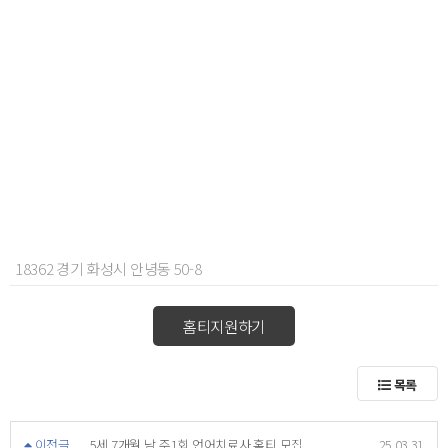
18362 경기 화성시 안녕동 50-8
홈티지원하기
목록
이전글
5세 7개월 남 주1회 언어치료사 홈티 모집
25.03.31