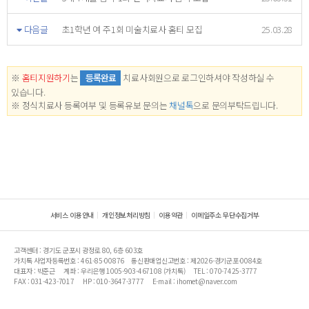
다음글
초1학년 여 주1회 미술치료사 홈티 모집
25.03.28
※
홈티지원하기
는
등록완료
치료사회원으로 로그인하셔야 작성하실 수
있습니다.
※ 정식치료사 등록여부 및 등록유보 문의는
채널톡
으로 문의부탁드립니다.
서비스 이용안내
개인정보처리방침
이용약관
이메일주소 무단수집거부
고객센터 : 경기도 군포시 광정로 80, 6층 603호
가치톡 사업자등록번호 : 461-85-00876
통신판매업신고번호 : 제2026-경기군포-0084호
대표자 : 박준근
계좌 : 우리은행 1005-903-467108 (가치톡)
TEL : 070-7425-3777
FAX : 031-423-7017
HP : 010-3647-3777
E-mail : ihomet@naver.com