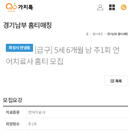
경기남부 홈티매칭
홈
홈티매칭
경기남부 홈티매칭
[급구] 5세 6개월 남 주1회 언
화성시 안녕동
어치료사 홈티 모집
목록
모집요강
치료종류
언어치료사
희망횟수
주1회