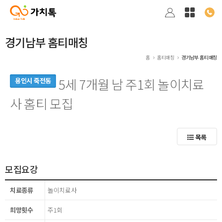
경기남부 홈티매칭
홈
홈티매칭
경기남부 홈티매칭
5세 7개월 남 주1회 놀이치료
용인시 죽전동
사 홈티 모집
목록
모집요강
치료종류
놀이치료사
희망횟수
주1회