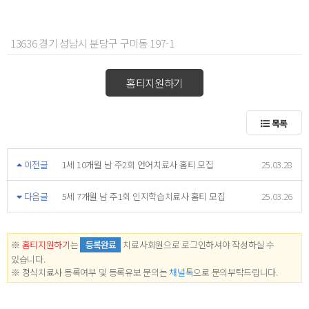
13636 경기 성남시 분당구 구미동 197-1
홈티지원하기
목록
이전글
1세 10개월 남 주2회 언어치료사 홈티 모집
25.03.28
다음글
5세 7개월 남 주1회 인지학습치료사 홈티 모집
25.03.26
※
홈티지원하기
는
등록완료
치료사회원으로 로그인하셔야 작성하실 수
있습니다.
※ 정식치료사 등록여부 및 등록유보 문의는
채널톡
으로 문의부탁드립니다.