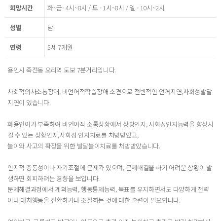
희망시간
화~금- 4시~8시 / 토 - 1시~8시 / 일 - 10시~2시
성별
남
연령
5세 7개월
용인시 죽전동 오리역 도보 7분거리입니다.
사회적의사소통장애, 비언어적학습장애 소견으로 전반적인 언어지연,사회성발달
지연이 있습니다.
화용언어가 부족하여 비언어적 소통상황에서 상황인지, 사회성인지능력을 향상시
킬 수 있는 상황인지,사회성 인지치료를 처방받았고,
놀이와 사고의 확장을 위한 발달놀이치료를 처방받았습니다.
인지적 충동성이나 자기조절에 문제가 있으며, 문제해결을 하기 어려운 상황이 발
생하면 회피하려는 경향을 보입니다.
문제해결과정에서 계획능력, 행동통제능력, 묵표를 유지하면서도 다양하게 전략
이나 대처행동을 전환하거나 조절하는 것에 대한 훈련이 필요합니다.