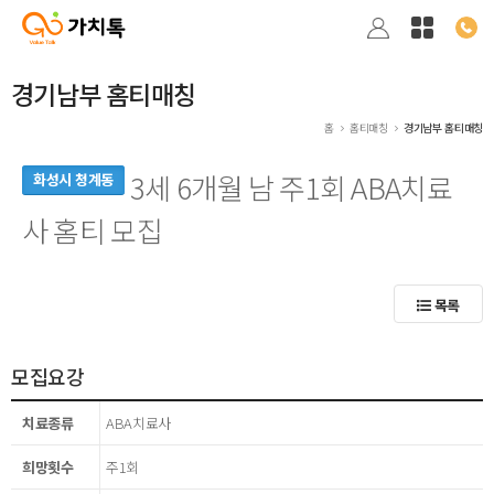
경기남부 홈티매칭
홈
홈티매칭
경기남부 홈티매칭
3세 6개월 남 주1회 ABA치료
화성시 청계동
사 홈티 모집
목록
모집요강
치료종류
ABA치료사
희망횟수
주1회