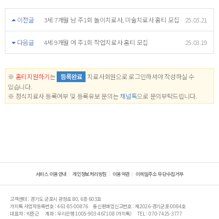
이전글
3세 7개월 남 주1회 놀이치료사, 미술치료사 홈티 모집
25.03.21
다음글
4세 9개월 여 주1회 작업치료사 홈티 모집
25.03.19
※
홈티지원하기
는
등록완료
치료사회원으로 로그인하셔야 작성하실 수
있습니다.
※ 정식치료사 등록여부 및 등록유보 문의는
채널톡
으로 문의부탁드립니다.
서비스 이용안내
개인정보처리방침
이용약관
이메일주소 무단수집거부
고객센터 : 경기도 군포시 광정로 80, 6층 603호
가치톡 사업자등록번호 : 461-85-00876
통신판매업신고번호 : 제2026-경기군포-0084호
대표자 : 박준근
계좌 : 우리은행 1005-903-467108 (가치톡)
TEL : 070-7425-3777