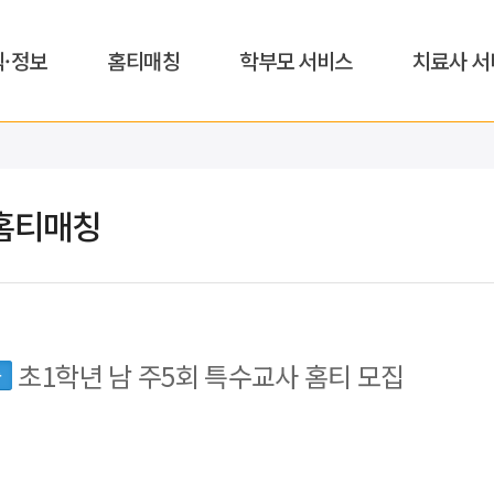
식·정보
홈티매칭
학부모 서비스
치료사 서
홈티매칭
초1학년 남 주5회 특수교사 홈티 모집
동