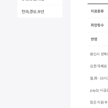
전라,경상,부산
치료종류
희망횟수
연령
용인시 성복
심한 자폐로
월,화 - 10시
pay는 시급은
많은 지원 