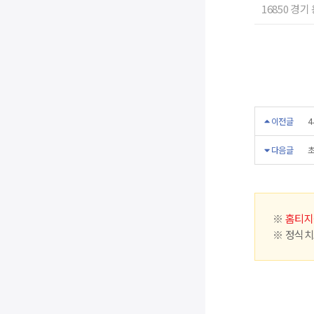
16850 경기
이전글
4
다음글
초
※
홈티지
※ 정식치