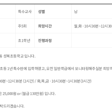
특수교사
성별
남
주5회
희망시간
월,화 - 10시30분~12시30
초1학년
진행과정
동 성복초등학교 입니다.
 초등 1년 특수반에 입학하였고, 오전 일반학급에서 모니터링해주실분 희망
30분~12시30분 (2시간) / 화,목,금 - 10시30분~1시30분(3시간)
 25,000원 or (월급 130만원) 입니다.
부탁드리겠습니다.