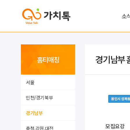
소
경기남부 
홈티매칭
서울
인천/경기북부
용인시 성복
경기남부
모집요강
충청,강원,대전