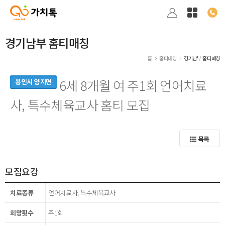
경기남부 홈티매칭
홈
홈티매칭
경기남부 홈티매칭
6세 8개월 여 주1회 언어치료
용인시 양지면
사, 특수체육교사 홈티 모집
목록
모집요강
치료종류
언어치료사, 특수체육교사
희망횟수
주1회