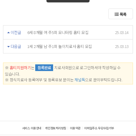
목록
이전글
6세 8개월 여 주5회 모니터링 홈티 모집
25.03.14
다음글
1세 2개월 남 주1회 놀이치료사 홈티 모집
25.03.13
※
홈티지원하기
는
등록완료
치료사회원으로 로그인하셔야 작성하실 수
있습니다.
※ 정식치료사 등록여부 및 등록유보 문의는
채널톡
으로 문의부탁드립니다.
서비스 이용안내
개인정보처리방침
이용약관
이메일주소 무단수집거부