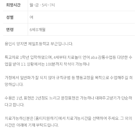
희망시간
월~금 - 5시~7시
성별
여
연령
6세 8개월
용인시 양지면 제일초등학교 부근입니니다.
특교자로 1학년 입학하였으며, 4세부터 치료놀이 언어 aba 감통수업등 다양한 수
업을 받아 1:1 상황에서는 100분까지 착석이 가능하나
가정에서 일반화가 잘 되지 않아 규칙규범 등 행동교정을 목적으로 수업해주길 희
망하십니다.
수용은 1년, 표현은 2년정도 느리고 문장표현은 가능하나 대화주고받기가 단순하
다고 합니다.
치료가능하신분은 [홈티지원하기]에서 치료가능시간을 선택하여 주세요. 그 외의
시간은 아래에 기재 부탁드립니다.