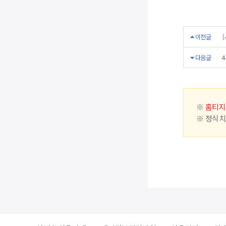
이전글
[
다음글
4
※
홈티지
※ 정식치