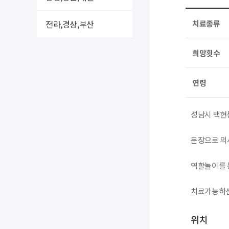
전라,경상,부산
치료종류
희망횟수
연령
성남시 백현
문장으로 의
역할놀이를 
치료가능하신
위치