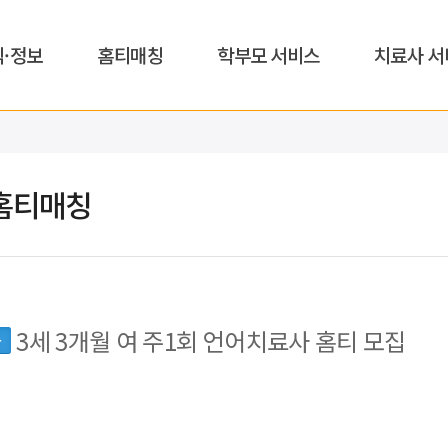
식·정보
홈티매칭
학부모 서비스
치료사 서
홈티매칭
3세 3개월 여 주1회 언어치료사 홈티 모집
동