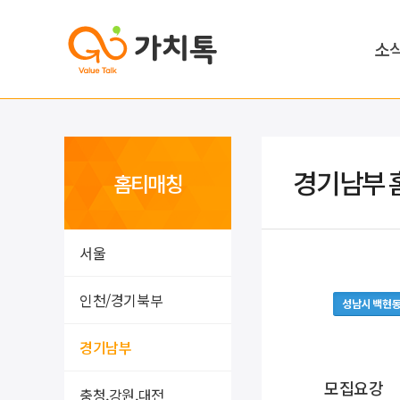
소
경기남부 
홈티매칭
서울
인천/경기북부
성남시 백현
경기남부
모집요강
충청,강원,대전