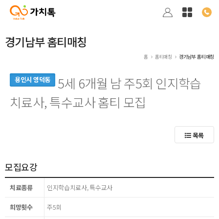
경기남부 홈티매칭
홈
홈티매칭
경기남부 홈티매칭
5세 6개월 남 주5회 인지학습
용인시 영덕동
치료사, 특수교사 홈티 모집
목록
모집요강
치료종류
인지학습치료사, 특수교사
희망횟수
주5회