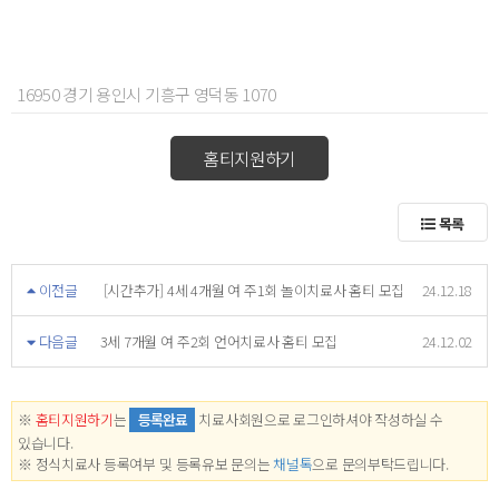
16950 경기 용인시 기흥구 영덕동 1070
홈티지원하기
목록
이전글
[시간추가] 4세 4개월 여 주1회 놀이치료사 홈티 모집
24.12.18
다음글
3세 7개월 여 주2회 언어치료사 홈티 모집
24.12.02
※
홈티지원하기
는
등록완료
치료사회원으로 로그인하셔야 작성하실 수
있습니다.
※ 정식치료사 등록여부 및 등록유보 문의는
채널톡
으로 문의부탁드립니다.