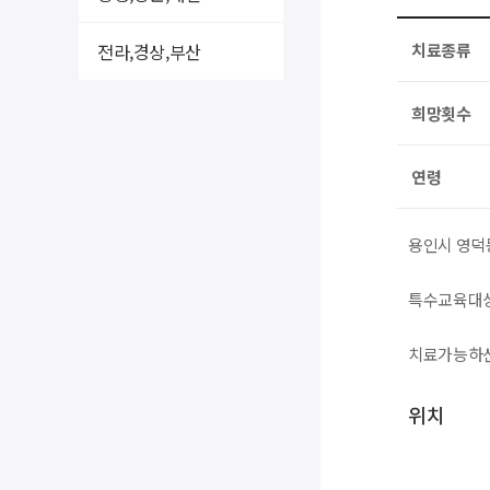
전라,경상,부산
치료종류
희망횟수
연령
용인시 영덕
특수교육대상
치료가능하신
위치