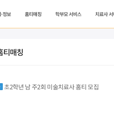
식·정보
홈티매칭
학부모 서비스
치료사 서
홈티매칭
초2학년 남 주2회 미술치료사 홈티 모집
동