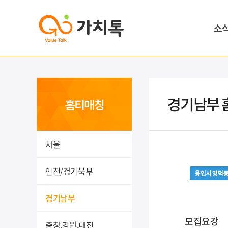
소
경기남부 
홈티매칭
서울
인천/경기북부
용인시 영덕
경기남부
모집요강
충청,강원,대전