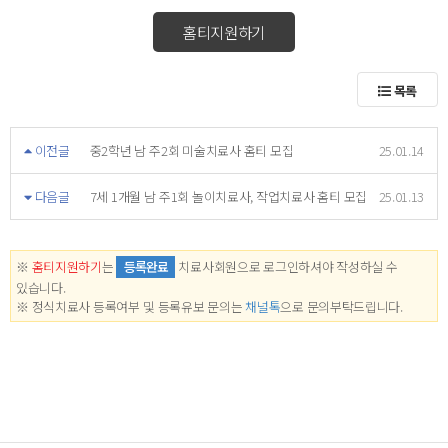
홈티지원하기
목록
이전글
중2학년 남 주2회 미술치료사 홈티 모집
25.01.14
다음글
7세 1개월 남 주1회 놀이치료사, 작업치료사 홈티 모집
25.01.13
※
홈티지원하기
는
등록완료
치료사회원으로 로그인하셔야 작성하실 수
있습니다.
※ 정식치료사 등록여부 및 등록유보 문의는
채널톡
으로 문의부탁드립니다.