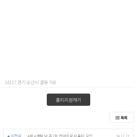
18117 경기 오산시 궐동 768
홈티지원하기
목록
이전글
4세 4개월 남 주1회 언어치료사 홈티 모집
24.11.11