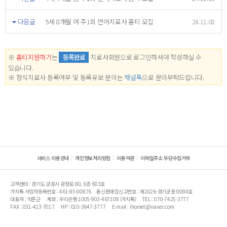
다음글
5세 8개월 여 주1회 언어치료사 홈티 모집
24.11.08
※
홈티지원하기
는
등록완료
치료사회원으로 로그인하셔야 작성하실 수
있습니다.
※ 정식치료사 등록여부 및 등록유보 문의는
채널톡
으로 문의부탁드립니다.
서비스 이용안내
개인정보처리방침
이용약관
이메일주소 무단수집거부
고객센터 : 경기도 군포시 광정로 80, 6층 603호
가치톡 사업자등록번호 : 461-85-00876
통신판매업신고번호 : 제2026-경기군포-0084호
대표자 : 박준근
계좌 : 우리은행 1005-903-467108 (가치톡)
TEL : 070-7425-3777
FAX : 031-423-7017
HP : 010-3647-3777
E-mail : ihomet@naver.com