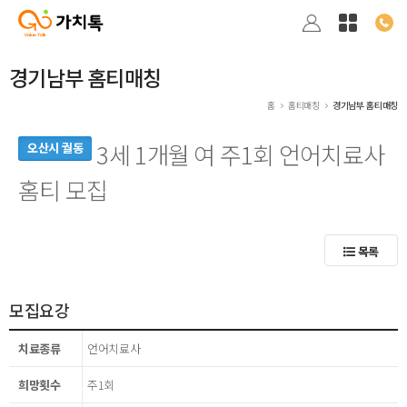
경기남부 홈티매칭
홈
홈티매칭
경기남부 홈티매칭
3세 1개월 여 주1회 언어치료사
오산시 궐동
홈티 모집
목록
모집요강
치료종류
언어치료사
희망횟수
주1회