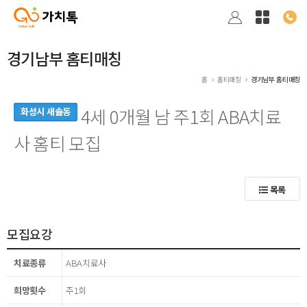
경기남부 홈티매칭
홈
홈티매칭
경기남부 홈티매칭
4세 0개월 남 주1회 ABA치료
화성시 새솔동
사 홈티 모집
목록
모집요강
치료종류
ABA치료사
희망횟수
주1회