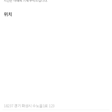
시간은 아래에 기재 부탁드립니다.
위치
18237 경기 화성시 수노을1로 123