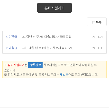
홈티지원하기
목록
이전글
초2학년 남 주2회 미술치료사 홈티 모집
24.11.21
다음글
2세 1개월 남 주1회 놀이치료사 홈티 모집
24.11.18
※
홈티지원하기
는
등록완료
치료사회원으로 로그인하셔야 작성하실 수
있습니다.
※ 정식치료사 등록여부 및 등록유보 문의는
채널톡
으로 문의부탁드립니다.