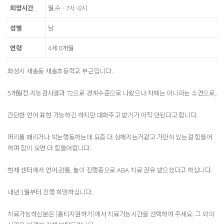
희망시간
월,수 - 7시~8시
성별
남
연령
4세 0개월
화성시 새솔동 새솔초등학교 부근입니다.
5개월전 지능검사결과 72으로 경계수준으로 나왔으나 자폐는 아니라는 소견으로,
간단한 언어 표현 가능하긴 하지만 대화주고 받기가 아직 안된다고 합니다.
머리를 때리거나 박는행동하는데 요즘 더 심해지는거같고 가만히 있는걸 힘들어
하며 잠이 오면 더 힘들어합니다.
현재 센터에서 언어,감통, 놀이 진행중으로 ABA 치료 권유 받으셨다고 하십니다.
내년 1월부터 진행 희망하십니다.
치료가능하신분은 [홈티지원하기]에서 치료가능시간을 선택하여 주세요. 그 외의