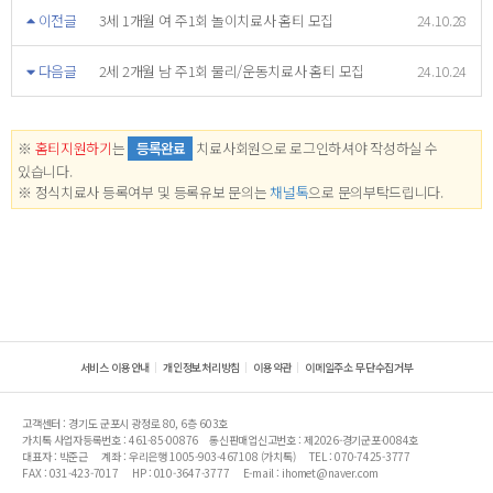
이전글
3세 1개월 여 주1회 놀이치료사 홈티 모집
24.10.28
다음글
2세 2개월 남 주1회 물리/운동치료사 홈티 모집
24.10.24
※
홈티지원하기
는
등록완료
치료사회원으로 로그인하셔야 작성하실 수
있습니다.
※ 정식치료사 등록여부 및 등록유보 문의는
채널톡
으로 문의부탁드립니다.
서비스 이용안내
개인정보처리방침
이용약관
이메일주소 무단수집거부
고객센터 : 경기도 군포시 광정로 80, 6층 603호
가치톡 사업자등록번호 : 461-85-00876
통신판매업신고번호 : 제2026-경기군포-0084호
대표자 : 박준근
계좌 : 우리은행 1005-903-467108 (가치톡)
TEL : 070-7425-3777
FAX : 031-423-7017
HP : 010-3647-3777
E-mail : ihomet@naver.com