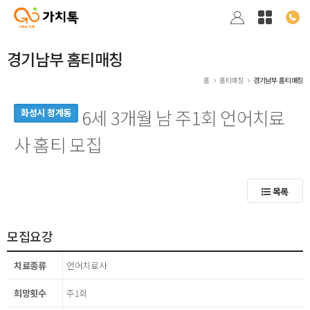
경기남부 홈티매칭
홈
홈티매칭
경기남부 홈티매칭
6세 3개월 남 주1회 언어치료
화성시 청계동
사 홈티 모집
목록
모집요강
치료종류
언어치료사
희망횟수
주1회