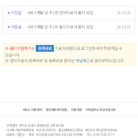
이전글
6세 3개월 남 주1회 언어치료사 홈티 모집
24.10.25
다음글
4세 9개월 남 주1회 놀이치료사 홈티 모집
24.10.23
※
홈티지원하기
는
등록완료
치료사회원으로 로그인하셔야 작성하실 수
있습니다.
※ 정식치료사 등록여부 및 등록유보 문의는
채널톡
으로 문의부탁드립니다.
서비스 이용안내
개인정보처리방침
이용약관
이메일주소 무단수집거부
고객센터 : 경기도 군포시 광정로 80, 6층 603호
가치톡 사업자등록번호 : 461-85-00876
통신판매업신고번호 : 제2026-경기군포-0084호
대표자 : 박준근
계좌 : 우리은행 1005-903-467108 (가치톡)
TEL : 070-7425-3777