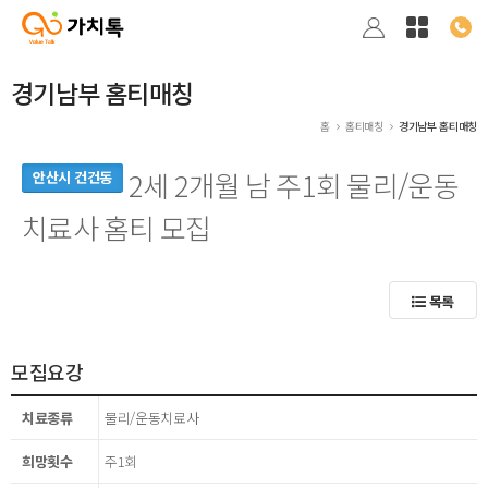
경기남부 홈티매칭
홈
홈티매칭
경기남부 홈티매칭
2세 2개월 남 주1회 물리/운동
안산시 건건동
치료사 홈티 모집
목록
모집요강
치료종류
물리/운동치료사
희망횟수
주1회