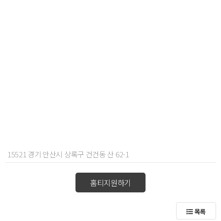
15521 경기 안산시 상록구 건건동 산 62-1
홈티지원하기
목록