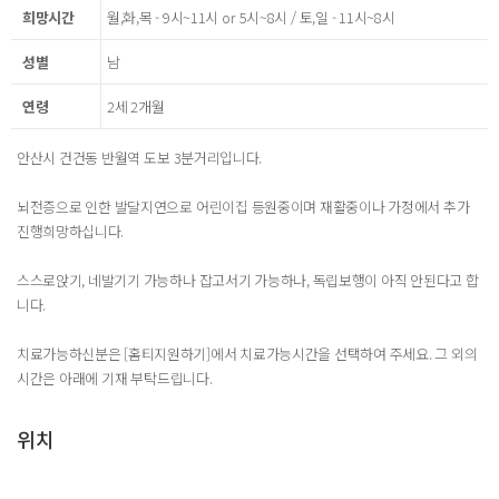
희망시간
월,화,목 - 9시~11시 or 5시~8시 / 토,일 - 11시~8시
성별
남
연령
2세 2개월
안산시 건건동 반월역 도보 3분거리입니다.
뇌전증으로 인한 발달지연으로 어린이집 등원중이며 재활중이나 가정에서 추가
진행희망하십니다.
스스로앉기, 네발기기 가능하나 잡고서기 가능하나, 독립보행이 아직 안된다고 합
니다.
치료가능하신분은 [홈티지원하기]에서 치료가능시간을 선택하여 주세요. 그 외의
시간은 아래에 기재 부탁드립니다.
위치