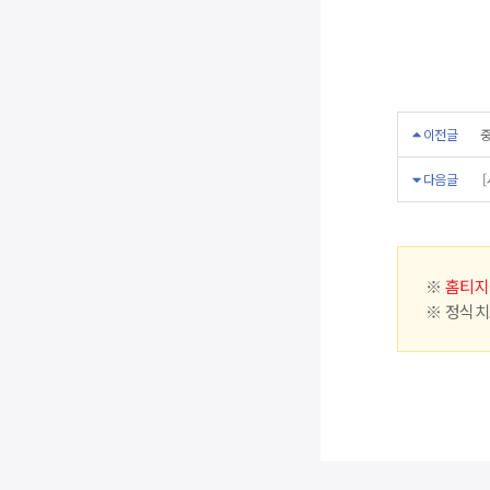
이전글
중
다음글
[
※
홈티지
※ 정식치