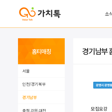
소
경기남부 
홈티매칭
서울
인천/경기북부
광명시 광명
경기남부
모집요강
충청,강원,대전