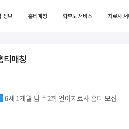
식·정보
홈티매칭
학부모 서비스
치료사 서
홈티매칭
6세 1개월 남 주2회 언어치료사 홈티 모집
동