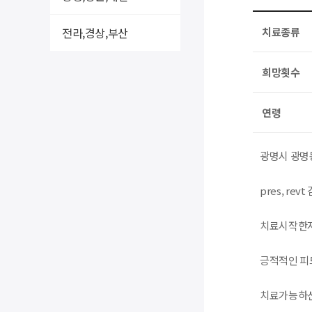
전라,경상,부산
치료종류
희망횟수
연령
광명시 광명
pres, r
치료시작한지
긍적적인 피
치료가능하신