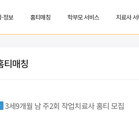
식·정보
홈티매칭
학부모 서비스
치료사 서
홈티매칭
3세9개월 남 주2회 작업치료사 홈티 모집
동