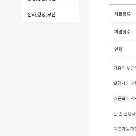
전라,경상,부산
치료종류
희망횟수
연령
기흥역 부근
발달지연 아
소근육이 약
눈 손 협응
치료가능하신