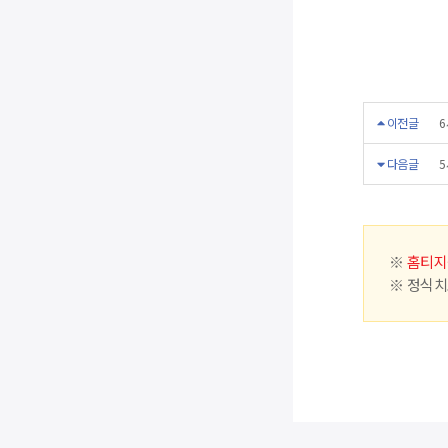
이전글
6
다음글
5
※
홈티지
※ 정식치