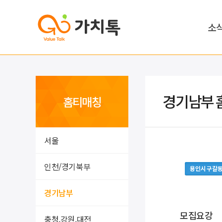
소
경기남부 
홈티매칭
서울
인천/경기북부
용인시 구갈
경기남부
모집요강
충청,강원,대전