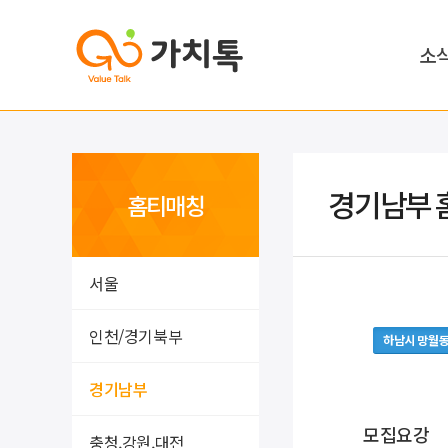
소
경기남부 
홈티매칭
서울
인천/경기북부
하남시 망월
경기남부
모집요강
충청,강원,대전