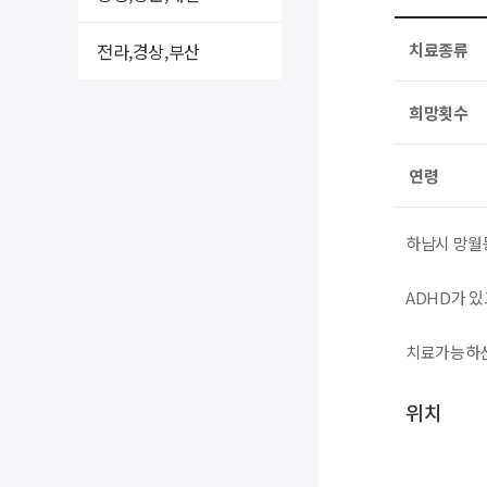
전라,경상,부산
치료종류
희망횟수
연령
하남시 망월
ADHD가 
치료가능하신
위치