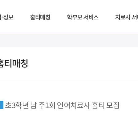
식·정보
홈티매칭
학부모 서비스
치료사 서
홈티매칭
초3학년 남 주1회 언어치료사 홈티 모집
동