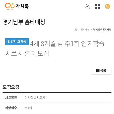
경기남부 홈티매칭
홈
홈티매칭
경기남부 홈티매칭
4세 8개월 남 주1회 인지학습
안양시 호계동
치료사 홈티 모집
목록
모집요강
치료종류
인지학습치료사
희망횟수
주1회