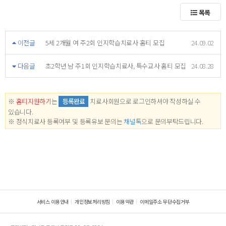
목록
이전글
5세 2개월 여 주2회 인지학습치료사 홈티 모집
24.09.02
다음글
초2학년 남 주1회 인지학습치료사, 특수교사 홈티 모집
24.08.28
※
홈티지원하기
는
등록완료
치료사회원으로 로그인하셔야 작성하실 수
있습니다.
※ 정식치료사 등록여부 및 등록유보 문의는
채널톡
으로 문의부탁드립니다.
서비스 이용안내
개인정보처리방침
이용약관
이메일주소 무단수집거부