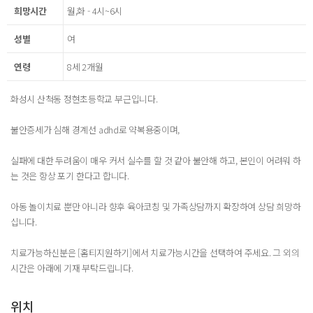
희망시간
월,화 - 4시~6시
성별
여
연령
8세 2개월
화성시 산척동 정현초등학교 부근입니다.
불안증세가 심해 경계선 adhd로 약복용중이며,
실패에 대한 두려움이 매우 커서 실수를 할 것 같아 불안해 하고, 본인이 어려워 하
는 것은 항상 포기 한다고 합니다.
아동 놀이치료 뿐만 아니라 향후 육아코칭 및 가족상담까지 확장하여 상담 희망하
십니다.
치료가능하신분은 [홈티지원하기]에서 치료가능시간을 선택하여 주세요. 그 외의
시간은 아래에 기재 부탁드립니다.
위치