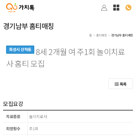
경기남부 홈티매칭
홈
홈티매칭
경기남부 홈티매칭
8세 2개월 여 주1회 놀이치료
화성시 산척동
사 홈티 모집
목록
모집요강
치료종류
놀이치료사
희망횟수
주1회