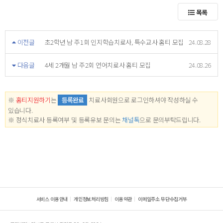
목록
이전글
초2학년 남 주1회 인지학습치료사, 특수교사 홈티 모집
24.08.28
다음글
4세 2개월 남 주2회 언어치료사 홈티 모집
24.08.26
※
홈티지원하기
는
등록완료
치료사회원으로 로그인하셔야 작성하실 수
있습니다.
※ 정식치료사 등록여부 및 등록유보 문의는
채널톡
으로 문의부탁드립니다.
서비스 이용안내
개인정보처리방침
이용약관
이메일주소 무단수집거부