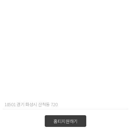
18501 경기 화성시 산척동 720
홈티지원하기