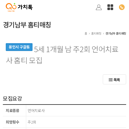
경기남부 홈티매칭
홈
홈티매칭
경기남부 홈티매칭
5세 1개월 남 주2회 언어치료
용인시 구갈동
사 홈티 모집
목록
모집요강
치료종류
언어치료사
희망횟수
주2회