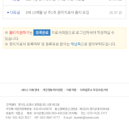
다음글
8세 10개월 남 주1회 음악치료사 홈티 모집
24.07.18
※
홈티지원하기
는
등록완료
치료사회원으로 로그인하셔야 작성하실 수
있습니다.
※ 정식치료사 등록여부 및 등록유보 문의는
채널톡
으로 문의부탁드립니다.
서비스 이용안내
개인정보처리방침
이용약관
이메일주소 무단수집거부
고객센터 : 경기도 군포시 광정로 80, 6층 603호
가치톡 사업자등록번호 : 461-85-00876
통신판매업신고번호 : 제2026-경기군포-0084호
대표자 : 박준근
계좌 : 우리은행 1005-903-467108 (가치톡)
TEL : 070-7425-3777
FAX : 031-423-7017
HP : 010-3647-3777
E-mail : ihomet@naver.com