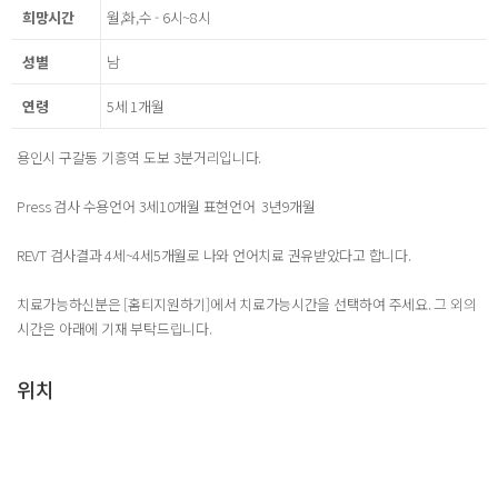
희망시간
월,화,수 - 6시~8시
성별
남
연령
5세 1개월
용인시 구갈동 기흥역 도보 3분거리입니다.
Press 검사 수용언어 3세10개월 표현언어 3년9개월
REVT 검사결과 4세~4세5개월로 나와 언어치료 권유받았다고 합니다.
치료가능하신분은 [홈티지원하기]에서 치료가능시간을 선택하여 주세요. 그 외의
시간은 아래에 기재 부탁드립니다.
위치