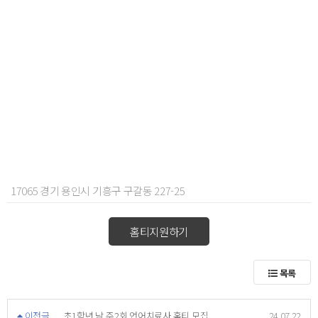
17065 경기 용인시 기흥구 구갈동 227-25
홈티지원하기
목록
이전글
초1학년 남 주2회 언어치료사 홈티 모집
24.07.22