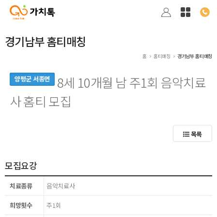
경기남부 홈티매칭
홈
홈티매칭
경기남부 홈티매칭
8세 10개월 남 주1회 음악치료
양평군 서종면
사 홈티 모집
목록
모집요강
치료종류
음악치료사
희망횟수
주1회