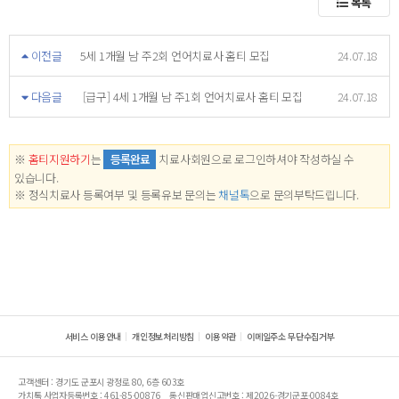
목록
이전글
5세 1개월 남 주2회 언어치료사 홈티 모집
24.07.18
다음글
[급구] 4세 1개월 남 주1회 언어치료사 홈티 모집
24.07.18
※
홈티지원하기
는
등록완료
치료사회원으로 로그인하셔야 작성하실 수
있습니다.
※ 정식치료사 등록여부 및 등록유보 문의는
채널톡
으로 문의부탁드립니다.
서비스 이용안내
개인정보처리방침
이용약관
이메일주소 무단수집거부
고객센터 : 경기도 군포시 광정로 80, 6층 603호
가치톡 사업자등록번호 : 461-85-00876
통신판매업신고번호 : 제2026-경기군포-0084호