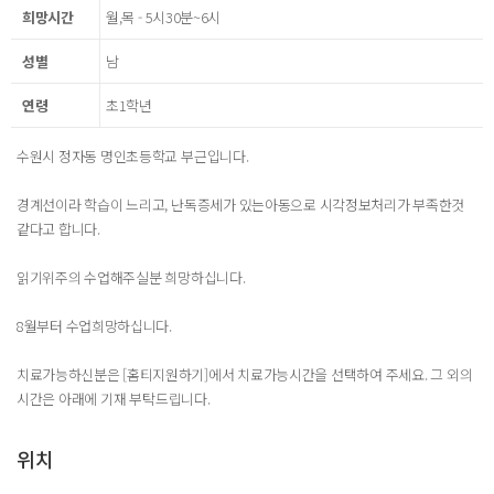
희망시간
월,목 - 5시30분~6시
성별
남
연령
초1학년
수원시 정자동 명인초등학교 부근입니다.
경계선이라 학습이 느리고, 난독증세가 있는아동으로 시각정보처리가 부족한것
같다고 합니다.
읽기위주의 수업해주실분 희망하십니다.
8월부터 수업희망하십니다.
치료가능하신분은 [홈티지원하기]에서 치료가능시간을 선택하여 주세요. 그 외의
시간은 아래에 기재 부탁드립니다.
위치