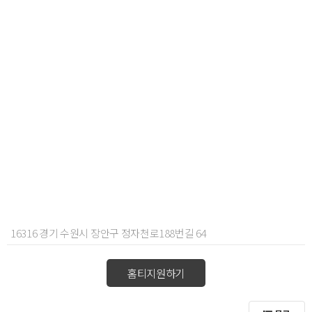
16316 경기 수원시 장안구 정자천로188번길 64
홈티지원하기