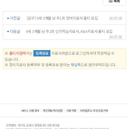
목록
이전글
[급구] 5세 3개월 남 주1회 언어치료사 홈티 모집
24.07.03
다음글
4세 3개월 남 주2회 인지학습치료사, ABA치료사 홈티 모집
24.07.02
※
홈티지원하기
는
등록완료
치료사회원으로 로그인하셔야 작성하실 수
있습니다.
※ 정식치료사 등록여부 및 등록유보 문의는
채널톡
으로 문의부탁드립니다.
서비스 이용안내
개인정보처리방침
이용약관
이메일주소 무단수집거부
고객센터 : 경기도 군포시 광정로 80, 6층 603호