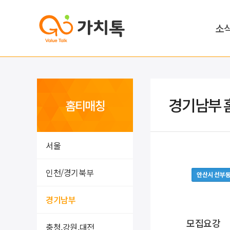
소
경기남부 
홈티매칭
서울
인천/경기북부
안산시 선부
경기남부
모집요강
충청,강원,대전