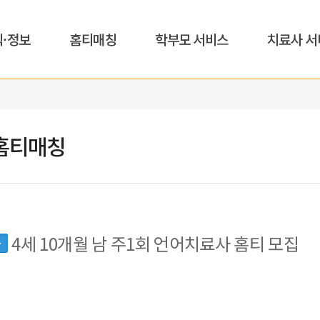
식·정보
홈티매칭
학부모 서비스
치료사 서
홈티매칭
4세 10개월 남 주1회 언어치료사 홈티 모집
동