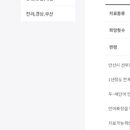
전라,경상,부산
치료종류
희망횟수
연령
안산시 선부
1년정도 전
두~세단어 
언어확장을 
치료가능하신