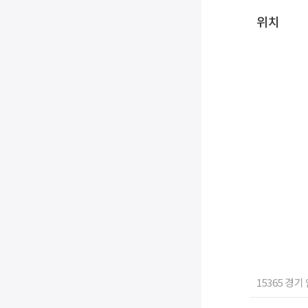
위치
15365 경