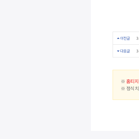
이전글
3
다음글
3
※
홈티지
※ 정식치