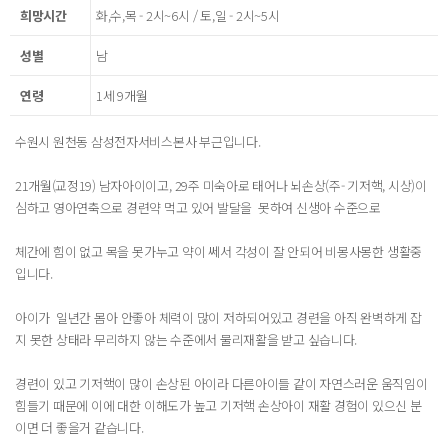
희망시간
화,수,목 - 2시~6시 / 토,일 - 2시~5시
성별
남
연령
1세 9개월
수원시 원천동 삼성전자서비스본사 부근입니다.
21개월(교정19) 남자아이이고, 29주 미숙아로 태어나 뇌손상(주- 기저핵, 시상)이
심하고 영아연축으로 경련약 먹고 있어 발달을 못하여 신생아 수준으로
체간에 힘이 없고 목을 못가누고 약이 쎄서 각성이 잘 안되어 비몽사몽한 생활중
입니다.
아이가 일년간 몸아 안좋아 체력이 많이 저하되어있고 경련을 아직 완벽하게 잡
지 못한 상태라 무리하지 않는 수준에서 물리재활을 받고 싶습니다.
경련이 있고 기저핵이 많이 손상된 아이라 다른아이들 같이 자연스러운 움직임이
힘들기 때문에 이에 대한 이해도가 높고 기저핵 손상아이 재활 경험이 있으신 분
이면 더 좋을거 같습니다.