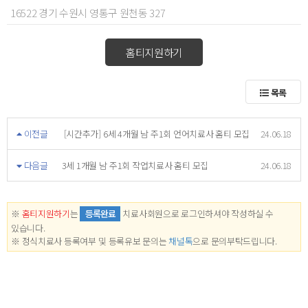
16522 경기 수원시 영통구 원천동 327
홈티지원하기
목록
이전글
[시간추가] 6세 4개월 남 주1회 언어치료사 홈티 모집
24.06.18
다음글
3세 1개월 남 주1회 작업치료사 홈티 모집
24.06.18
※
홈티지원하기
는
등록완료
치료사회원으로 로그인하셔야 작성하실 수
있습니다.
※ 정식치료사 등록여부 및 등록유보 문의는
채널톡
으로 문의부탁드립니다.