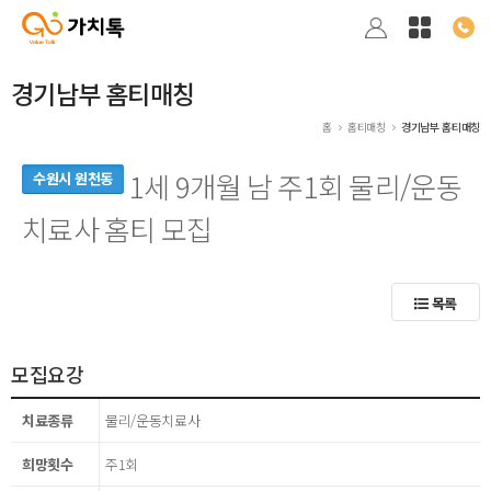
경기남부 홈티매칭
홈
홈티매칭
경기남부 홈티매칭
1세 9개월 남 주1회 물리/운동
수원시 원천동
치료사 홈티 모집
목록
모집요강
치료종류
물리/운동치료사
희망횟수
주1회