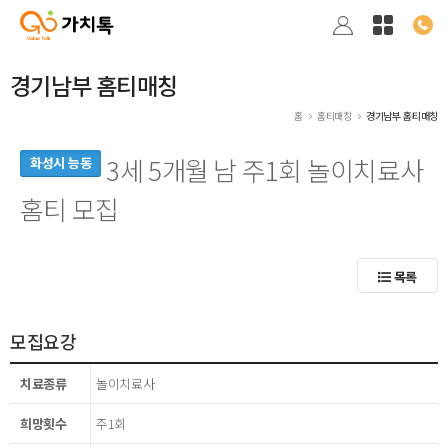
경기남부 홈티매칭
홈
홈티매칭
경기남부 홈티매칭
3세 5개월 남 주1회 놀이치료사
화성시 능동
홈티 모집
목록
모집요강
치료종류
놀이치료사
희망횟수
주1회