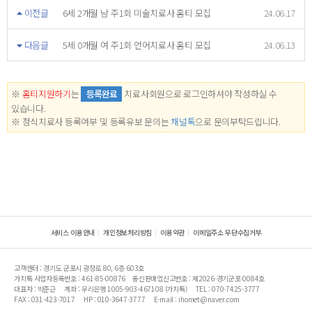
이전글
6세 2개월 남 주1회 미술치료사 홈티 모집
24.06.17
다음글
5세 0개월 여 주1회 언어치료사 홈티 모집
24.06.13
※
홈티지원하기
는
등록완료
치료사회원으로 로그인하셔야 작성하실 수
있습니다.
※ 정식치료사 등록여부 및 등록유보 문의는
채널톡
으로 문의부탁드립니다.
서비스 이용안내
개인정보처리방침
이용약관
이메일주소 무단수집거부
고객센터 : 경기도 군포시 광정로 80, 6층 603호
가치톡 사업자등록번호 : 461-85-00876
통신판매업신고번호 : 제2026-경기군포-0084호
대표자 : 박준근
계좌 : 우리은행 1005-903-467108 (가치톡)
TEL : 070-7425-3777
FAX : 031-423-7017
HP : 010-3647-3777
E-mail : ihomet@naver.com