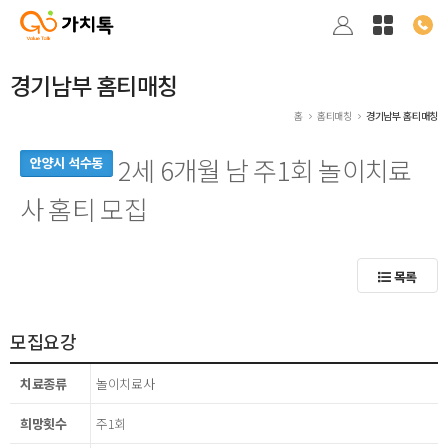
경기남부 홈티매칭
홈
홈티매칭
경기남부 홈티매칭
2세 6개월 남 주1회 놀이치료
안양시 석수동
사 홈티 모집
목록
모집요강
치료종류
놀이치료사
희망횟수
주1회