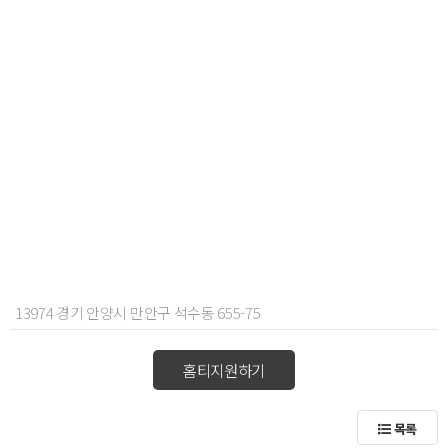
13974 경기 안양시 만안구 석수동 655-75
홈티지원하기
목록