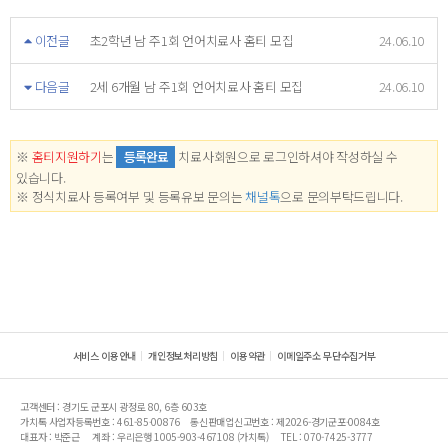
이전글
초2학년 남 주1회 언어치료사 홈티 모집
24.06.10
다음글
2세 6개월 남 주1회 언어치료사 홈티 모집
24.06.10
※
홈티지원하기
는
등록완료
치료사회원으로 로그인하셔야 작성하실 수
있습니다.
※ 정식치료사 등록여부 및 등록유보 문의는
채널톡
으로 문의부탁드립니다.
서비스 이용안내
개인정보처리방침
이용약관
이메일주소 무단수집거부
고객센터 : 경기도 군포시 광정로 80, 6층 603호
가치톡 사업자등록번호 : 461-85-00876
통신판매업신고번호 : 제2026-경기군포-0084호
대표자 : 박준근
계좌 : 우리은행 1005-903-467108 (가치톡)
TEL : 070-7425-3777