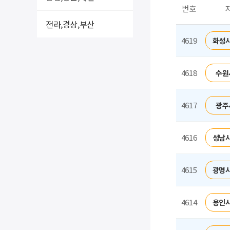
번호
전라,경상,부산
4619
화성시
4618
수원
4617
광주
4616
성남시
4615
광명시
4614
용인시