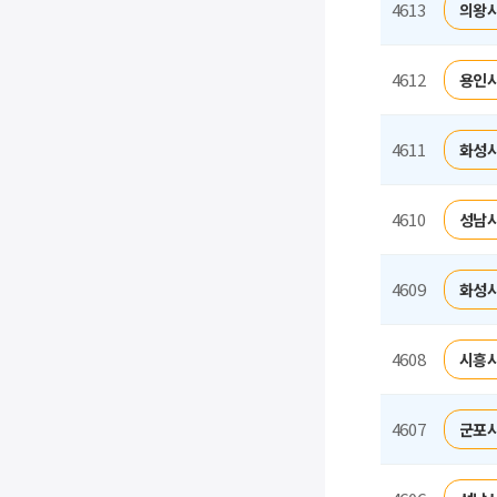
4613
의왕시
4612
용인시
4611
화성시
4610
성남시
4609
화성시
4608
시흥시
4607
군포시