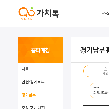
소
경기남부 
홈티매칭
서울
서울
인천/경기북부
치료종류
희망치료를
경기남부
충청,강원,대전