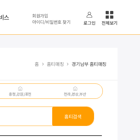
회원가입
비스
아이디/비밀번호 찾기
로그인
전체보기
홈
홈티매칭
경기남부 홈티매칭
충청,강원,대전
전라,경상,부산