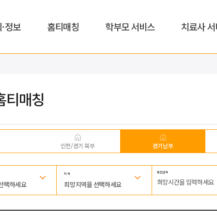
식·정보
홈티매칭
학부모 서비스
치료사 서
홈티매칭
인천/경기 북부
경기남부
통합검색
지 역
 선택하세요
희망지역을 선택하세요