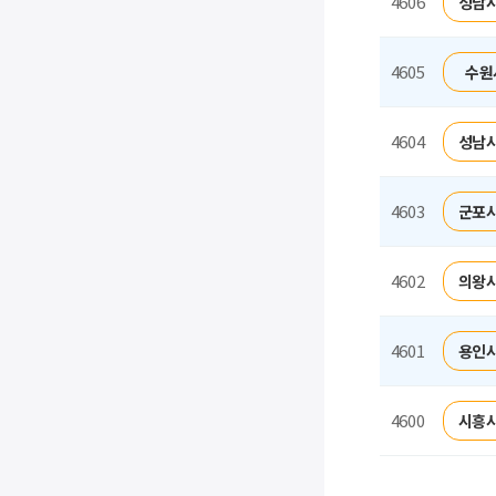
4606
성남시
4605
수원
4604
성남시
4603
군포시
4602
의왕시
4601
용인시
4600
시흥시