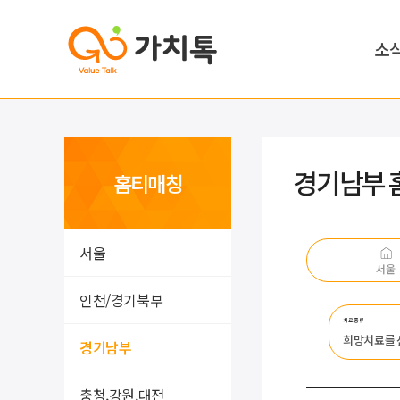
소
경기남부 
홈티매칭
서울
서울
인천/경기북부
치료종류
희망치료를
경기남부
충청,강원,대전