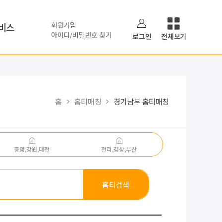
회원가입
비스
아이디/비밀번호 찾기
로그인
전체보기
홈
홈티매칭
경기남부 홈티매칭
충청,강원,대전
전라,경상,부산