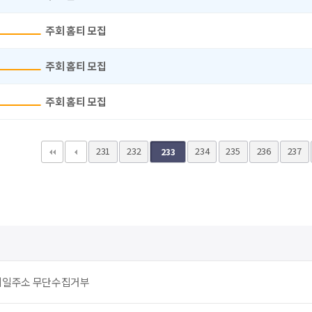
주회 홈티 모집
주회 홈티 모집
주회 홈티 모집
맨끝
231
232
234
235
236
237
233
메일주소 무단수집거부