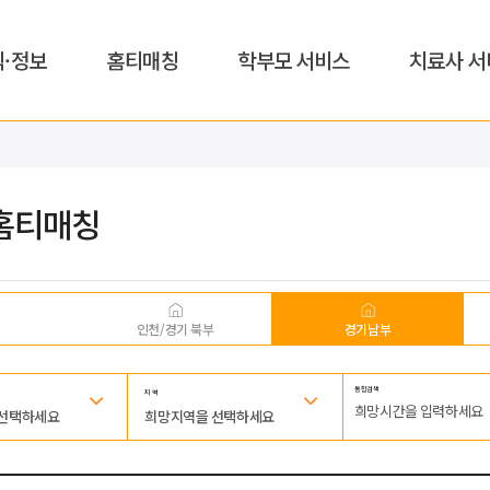
식·정보
홈티매칭
학부모 서비스
치료사 서
홈티매칭
인천/경기 북부
경기남부
통합검색
지 역
 선택하세요
희망지역을 선택하세요